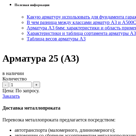
Полезная информация
Какую арматуру использовать для фундамента гара
В чем разница между классами арматур А3 и А500
Арматура А3 6мм: характеристики и область приме
Характеристики и таблица сортамента арматуры А3
Таблица весов арматуры А3
Арматура 25 (А3)
в наличии
Количество
-
+
Цена: По запросу.
Заказать
Доставка металлопроката
Перевозка металлопроката предлагается посредством:
автотранспорта (маломерного, длинномерного);
автомашин со сборным ассортиментом металлопродукции 