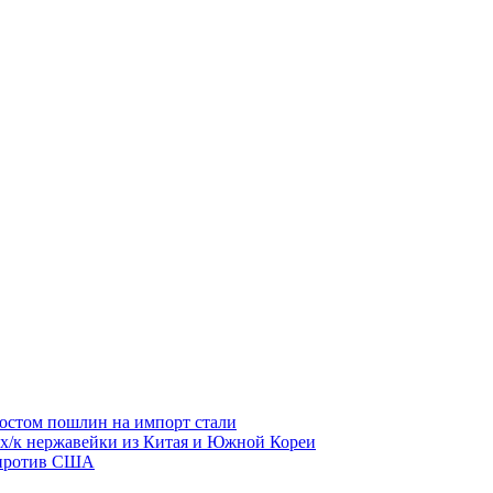
остом пошлин на импорт стали
 х/к нержавейки из Китая и Южной Кореи
 против США