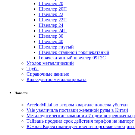
Швеллер 20
Швеллер 20П
Швеллер 22
Швеллер 22П
Швеллер 24
Швеллер 24П
Швеллер 30
Швеллер 40
Швеллер гнутый
Швеллер стальной горячекатаный
Горячекатанный швеллер 09Г2С
Уголок металлический
Труба
Справочные данные
Калькулятор металлопроката
Новости
ArcelorMittal во втором квартале понесла убытки
Vale увеличила поставки железной руды в Китай
Металлургические компании Индии встревожены р
Тайвань продлил срок действия тарифов на импорт
Южная Корея планирует ввести торговые санкции