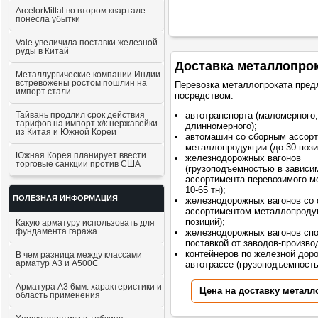
ArcelorMittal во втором квартале
понесла убытки
Vale увеличила поставки железной
руды в Китай
Доставка металлопро
Металлургические компании Индии
встревожены ростом пошлин на
Перевозка металлопроката пред
импорт стали
посредством:
Тайвань продлил срок действия
автотранспорта (маломерного,
тарифов на импорт х/к нержавейки
длинномерного);
из Китая и Южной Кореи
автомашин со сборным ассор
металлопродукции (до 30 пози
Южная Корея планирует ввести
железнодорожных вагонов
торговые санкции против США
(грузоподъемностью в зависи
ассортимента перевозимого м
10-65 тн);
ПОЛЕЗНАЯ ИНФОРМАЦИЯ
железнодорожных вагонов со
ассортиментом металлопродук
позиций);
Какую арматуру использовать для
фундамента гаража
железнодорожных вагонов сп
поставкой от заводов-произво
контейнеров по железной доро
В чем разница между классами
арматур А3 и А500С
автотрассе (грузоподъемностью
Арматура А3 6мм: характеристики и
Цена на доставку металл
область применения