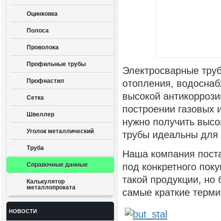
Оцинковка
Полоса
Проволока
Профильные трубы
Электросварные труб
Профнастил
отопления, водоснаб
высокой антикоррози
Сетка
построении газовых 
Швеллер
нужно получить высо
Уголок металлический
трубы идеальны для 
Труба
Наша компания поста
Справочные данные
под конкретного пок
такой продукции, но
Калькулятор
металлопроката
самые краткие терми
НОВОСТИ