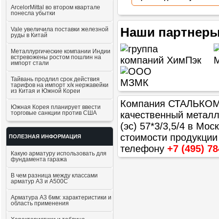
ArcelorMittal во втором квартале
понесла убытки
Наши партнеры
Vale увеличила поставки железной
руды в Китай
Металлургические компании Индии
встревожены ростом пошлин на
импорт стали
Тайвань продлил срок действия
тарифов на импорт х/к нержавейки
из Китая и Южной Кореи
Компания СТАЛЬКОМ п
Южная Корея планирует ввести
торговые санкции против США
качественный метал
(эс) 57*3/3,5/4
в Моск
стоимости продукции
ПОЛЕЗНАЯ ИНФОРМАЦИЯ
телефону
+7 (495) 78
Какую арматуру использовать для
фундамента гаража
В чем разница между классами
арматур А3 и А500С
Арматура А3 6мм: характеристики и
область применения