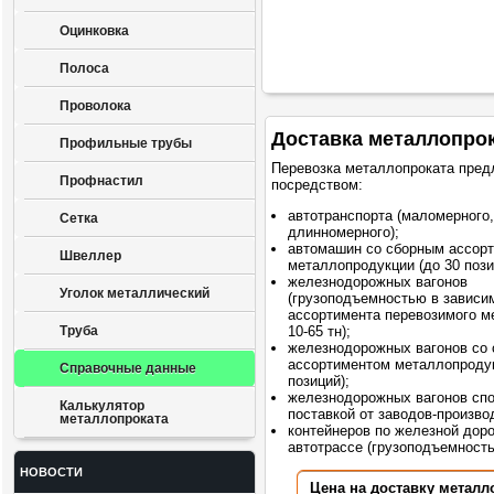
Оцинковка
Полоса
Проволока
Доставка металлопро
Профильные трубы
Перевозка металлопроката пред
Профнастил
посредством:
автотранспорта (маломерного,
Сетка
длинномерного);
автомашин со сборным ассор
Швеллер
металлопродукции (до 30 пози
железнодорожных вагонов
Уголок металлический
(грузоподъемностью в зависи
ассортимента перевозимого м
Труба
10-65 тн);
железнодорожных вагонов со
ассортиментом металлопродук
Справочные данные
позиций);
железнодорожных вагонов сп
Калькулятор
поставкой от заводов-произво
металлопроката
контейнеров по железной доро
автотрассе (грузоподъемностью
НОВОСТИ
Цена на доставку металл