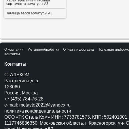
Характеристики и таблица
сортамента арматуры А3
Таблица весов арматуры А3
О компании
Металлообработка
Оплата и доставка
Полезная информ
Контакты
Контакты
СТАЛЬКОМ
Расплетина д. 5
123060
Россия, Москва
+7 (495) 784-76-28
e-mail:
metavto2022@yandex.ru
политика конфиденциальности
ООО «ТК Сталь Ком» ИНН: 7733781573, КПП: 502401001,
1117746836350, Московская область, г. Красногорск, м-н О
Ново-Никольская, д.57