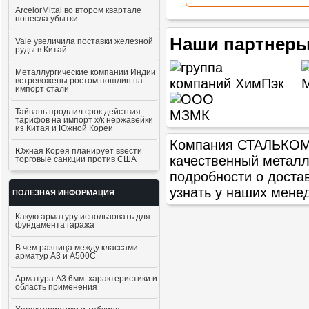
ArcelorMittal во втором квартале
понесла убытки
Наши партнеры
Vale увеличила поставки железной
руды в Китай
Металлургические компании Индии
встревожены ростом пошлин на
импорт стали
Тайвань продлил срок действия
тарифов на импорт х/к нержавейки
из Китая и Южной Кореи
Компания СТАЛЬКОМ п
Южная Корея планирует ввести
качественный метал
торговые санкции против США
подробности о доста
узнать у наших мене
ПОЛЕЗНАЯ ИНФОРМАЦИЯ
Какую арматуру использовать для
фундамента гаража
В чем разница между классами
арматур А3 и А500С
Арматура А3 6мм: характеристики и
область применения