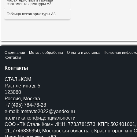
Характеристики и таблица
сортамента арматуры А3
Таблица весов арматуры А3
О компании
Металлообработка
Оплата и доставка
Полезная информ
Контакты
Контакты
СТАЛЬКОМ
Расплетина д. 5
123060
Россия, Москва
+7 (495) 784-76-28
e-mail:
metavto2022@yandex.ru
политика конфиденциальности
ООО «ТК Сталь Ком» ИНН: 7733781573, КПП: 502401001,
1117746836350, Московская область, г. Красногорск, м-н О
Ново-Никольская, д.57