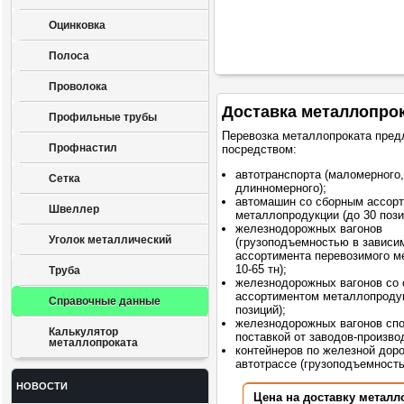
Оцинковка
Полоса
Проволока
Доставка металлопро
Профильные трубы
Перевозка металлопроката пред
Профнастил
посредством:
автотранспорта (маломерного,
Сетка
длинномерного);
автомашин со сборным ассор
Швеллер
металлопродукции (до 30 пози
железнодорожных вагонов
Уголок металлический
(грузоподъемностью в зависи
ассортимента перевозимого м
10-65 тн);
Труба
железнодорожных вагонов со
ассортиментом металлопродук
Справочные данные
позиций);
железнодорожных вагонов сп
Калькулятор
поставкой от заводов-произво
металлопроката
контейнеров по железной доро
автотрассе (грузоподъемностью
НОВОСТИ
Цена на доставку металл