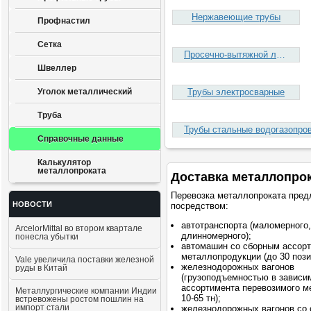
Нержавеющие трубы
Профнастил
Сетка
Просечно-вытяжной лист (ПВЛ)
Швеллер
Уголок металлический
Трубы электросварные
Труба
Справочные данные
Калькулятор
металлопроката
Доставка металлопро
Перевозка металлопроката пред
НОВОСТИ
посредством:
автотранспорта (маломерного,
ArcelorMittal во втором квартале
длинномерного);
понесла убытки
автомашин со сборным ассор
металлопродукции (до 30 пози
Vale увеличила поставки железной
железнодорожных вагонов
руды в Китай
(грузоподъемностью в зависи
ассортимента перевозимого м
Металлургические компании Индии
10-65 тн);
встревожены ростом пошлин на
импорт стали
железнодорожных вагонов со