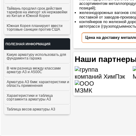
ассортиментом металлопродук
позиций);
Тайвань продлил срок действия
тарифов на импорт х/к нержавейки
железнодорожных вагонов сп
из Китая и Южной Кореи
поставкой от заводов-произво
контейнеров по железной доро
Южная Корея планирует ввести
автотрассе (грузоподъемностью
торговые санкции против США
Цена на доставку металл
ПОЛЕЗНАЯ ИНФОРМАЦИЯ
Какую арматуру использовать для
Наши партнеры
фундамента гаража
В чем разница между классами
арматур А3 и А500С
Арматура А3 6мм: характеристики и
область применения
Характеристики и таблица
сортамента арматуры А3
Таблица весов арматуры А3