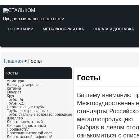
Продажа металлопроката оптом
О КОМПАНИИ
МЕТАЛЛООБРАБОТКА
ОПЛАТА И ДОСТАВКА
Главная
> Госты
ГОСТЫ
Госты
Арматура
Балка двутавровая
Катанка
Квадрат
Вашему вниманию пр
Круг
Трубы г/д
Межгосударственные
Трубы х/д
Нержавеющие трубы
стандарты Российско
Трубы электросварные
Трубы стальные водогазопроводные
металлопродукцию.
Швеллер
Лист горячекатаный
Лист холоднокатаный
Выбрав в левом сто
Профнастил
Просечно-вытяжной лист
ознакомиться с опи
Лист стальной рифленый