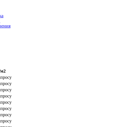
жа
С
нения
/м2
апросу
апросу
апросу
апросу
апросу
апросу
апросу
апросу