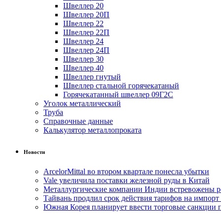
Швеллер 20
Швеллер 20П
Швеллер 22
Швеллер 22П
Швеллер 24
Швеллер 24П
Швеллер 30
Швеллер 40
Швеллер гнутый
Швеллер стальной горячекатаный
Горячекатанный швеллер 09Г2С
Уголок металлический
Труба
Справочные данные
Калькулятор металлопроката
Новости
ArcelorMittal во втором квартале понесла убытки
Vale увеличила поставки железной руды в Китай
Металлургические компании Индии встревожены р
Тайвань продлил срок действия тарифов на импорт
Южная Корея планирует ввести торговые санкции