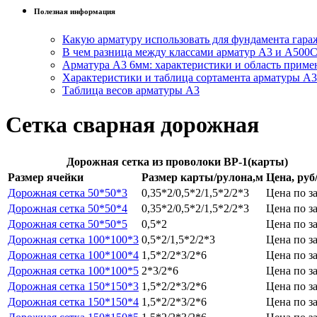
Полезная информация
Какую арматуру использовать для фундамента гара
В чем разница между классами арматур А3 и А500
Арматура А3 6мм: характеристики и область приме
Характеристики и таблица сортамента арматуры А3
Таблица весов арматуры А3
Сетка сварная дорожная
Дорожная сетка из проволоки ВР-1(карты)
Размер ячейки
Размер карты/рулона,м
Цена, руб
Дорожная сетка 50*50*3
0,35*2/0,5*2/1,5*2/2*3
Цена по з
Дорожная сетка 50*50*4
0,35*2/0,5*2/1,5*2/2*3
Цена по з
Дорожная сетка 50*50*5
0,5*2
Цена по з
Дорожная сетка 100*100*3
0,5*2/1,5*2/2*3
Цена по з
Дорожная сетка 100*100*4
1,5*2/2*3/2*6
Цена по з
Дорожная сетка 100*100*5
2*3/2*6
Цена по з
Дорожная сетка 150*150*3
1,5*2/2*3/2*6
Цена по з
Дорожная сетка 150*150*4
1,5*2/2*3/2*6
Цена по з