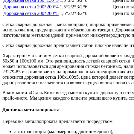
Дорожная сетка 150*150*5
1,5*2/2*3/2*6
Цена по з
Дорожная сетка 200*200*4
1,5*2/2*3/2*6
Цена по з
Дорожная сетка 200*200*5
1,5*2/2*3/2*6
Цена по з
Сетка сварная дорожная – металлопрокат, широко применяемый
использования, предупреждения образования трещин. Дорожная 
изготовления металлоизделий применяют низкоуглеродистую пр
Сетка сварная дорожная представляет собой плоское изделие и
Характерным отличием сетки сварной дорожной является квадр
50х50 и 100х100 мм. Это разновидность легкой сварной сетки. 
может использоваться для армирования стяжки бетонных, нали
23279-85 изготавливается на промышленных предприятиях из 
относится дорожная сетка 100х100х5, цена которой делает ее 
дорог различного назначения позволяет существенно снизить с
В компании «Сталь Ком» всегда можно купить дорожную сетку
прайс-листе. Мы ценим каждого клиента решившего купить се
Доставка металлопроката
Перевозка металлопроката предлагается посредством:
автотранспорта (маломерного, длинномерного);