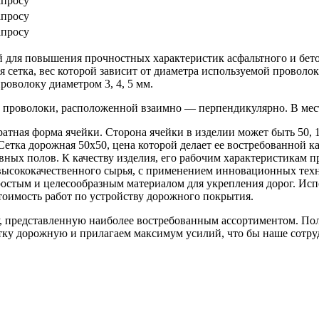
апросу
апросу
апросу
 для повышения прочностных характеристик асфальтного и бето
сетка, вес которой зависит от диаметра используемой проволок
оволоку диаметром 3, 4, 5 мм.
з проволоки, расположенной взаимно — перпендикулярно. В мест
атная форма ячейки. Сторона ячейки в изделии может быть 50, 
Сетка дорожная 50х50, цена которой делает ее востребованной ка
вных полов. К качеству изделия, его рабочим характеристикам 
высококачественного сырья, с применением инновационных тех
простым и целесообразным материалом для укрепления дорог. Ис
тоимость работ по устройству дорожного покрытия.
, представленную наиболее востребованным ассортиментом. По
тку дорожную и прилагаем максимум усилий, что бы наше сотр