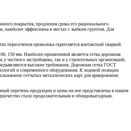
нного покрытия, продления срока его рационального
и, наиболее эффективна в местах с зыбким грунтом. Для
ах пересечения проволока скрепляется контактной сваркой.
100, 150 мм. Наиболее применимой является сетка дорожная
к у частного застройщика, так и у строительных организаций,
предъявляются высокие требования. Дорожная сетка ГОСТ
нологий и современного оборудования. К ходовой позиции
пользование сетчатых металлических карт для армирования
лный перечень продукции и цены на нее представлены в нашем
удничество стало продолжительным и обоюдовыгодным.