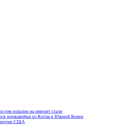
остом пошлин на импорт стали
 х/к нержавейки из Китая и Южной Кореи
 против США