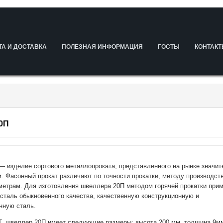
ТА И ДОСТАВКА
ПОЛЕЗНАЯ ИНФОРМАЦИЯ
ГОСТЫ
КОНТАК
0П
 изделие сортового металлопроката, представленного на рынке значи
. Фасонный прокат различают по точности прокатки, методу производст
метрам. Для изготовления швеллера 20П методом горячей прокатки при
сталь обыкновенного качества, качественную конструкционную и
нную сталь.
, швеллер 20П имеет следующие размеры: высота 200 мм, толщина 9мм