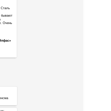
 Сталь
о бывают
а
е. Очень
Элфас»
ат: