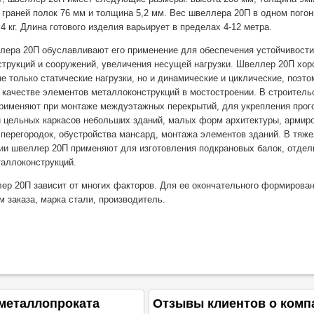
граней полок 76 мм и толщина 5,2 мм. Вес швеллера 20П в одном пого
4 кг. Длина готового изделия варьирует в пределах 4-12 метра.
ера 20П обуславливают его применение для обеспечения устойчивости
струкций и сооружений, увеличения несущей нагрузки. Швеллер 20П хо
е только статические нагрузки, но и динамические и циклические, поэто
 качестве элементов металлоконструкций в мостостроении. В строитель
рименяют при монтаже междуэтажных перекрытий, для укрепления прог
и цельных каркасов небольших зданий, малых форм архитектуры, армир
 перегородок, обустройства мансард, монтажа элементов зданий. В тяж
и швеллер 20П применяют для изготовления подкрановых балок, отде
аллоконструкций.
ер 20П зависит от многих факторов. Для ее окончательного формирова
м заказа, марка стали, производитель.
металлопроката
Отзывы клиентов о комп