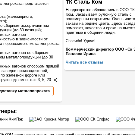
ТК Сталь Ком
аллопроката предлагается
Неоднократно обращались в ООО ТК
Ком. Заказываем рулонную сталь с
рта (маломерного,
полимерным покрытием. Очень част
го);
заказы на редкие цвета. Здесь всегд
со сборным ассортиментом
помогают, качество и сроки на высот
укции (до 30 позиций);
приятные в общении люди.
ожных вагонов
мностью в зависимости от
Спасибо! Удачи!
а перевозимого металлопроката
Коммерческий директор ООО «Ск 
жных вагонов со сборным
Павлова Ирина
ом металлопродукции (до 30
Читать все отзывы
жных вагонов способом прямой
т заводов-производителей;
 по железной дороге или
грузоподъемностью 3, 5, 20 тн).
 доставку металлопроката
тнеры:
ЬКОМ предлагает купить по доступной цене качественный металлопрок