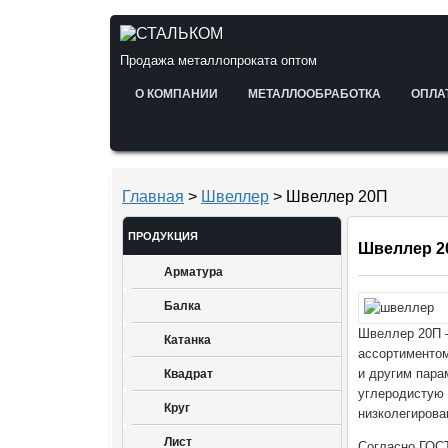
Продажа металлопроката оптом
О КОМПАНИИ
МЕТАЛЛООБРАБОТКА
ОПЛА
Главная
>
Швеллер
> Швеллер 20П
ПРОДУКЦИЯ
Швеллер 2
Арматура
Балка
Швеллер 20П —
Катанка
ассортиментом
и другим пара
Квадрат
углеродистую 
Круг
низколегирова
Лист
Согласно ГОСТ