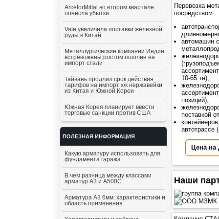
Перевозка мет
ArcelorMittal во втором квартале
посредством:
понесла убытки
автотранспо
Vale увеличила поставки железной
длинномерно
руды в Китай
автомашин 
металлопрод
Металлургические компании Индии
железнодор
встревожены ростом пошлин на
импорт стали
(грузоподъе
ассортимент
10-65 тн);
Тайвань продлил срок действия
тарифов на импорт х/к нержавейки
железнодоро
из Китая и Южной Кореи
ассортимент
позиций);
Южная Корея планирует ввести
железнодоро
торговые санкции против США
поставкой о
контейнеров
автотрассе (
ПОЛЕЗНАЯ ИНФОРМАЦИЯ
Цена на
Какую арматуру использовать для
фундамента гаража
В чем разница между классами
Наши пар
арматур А3 и А500С
Арматура А3 6мм: характеристики и
область применения
Компания СТАЛ