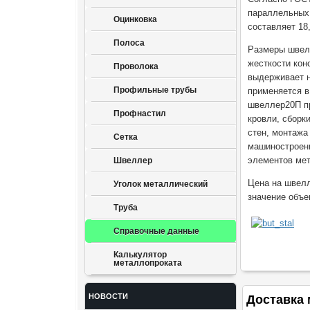
параллельных 
Оцинковка
составляет 18,
Полоса
Размеры швелл
жесткости кон
Проволока
выдерживает н
Профильные трубы
применяется в
швеллер20П п
Профнастил
кровли, сборк
стен, монтажа
Сетка
машиностроени
элементов мет
Швеллер
Цена на швелл
Уголок металлический
значение объе
Труба
Справочные данные
Калькулятор
металлопроката
НОВОСТИ
Доставка 