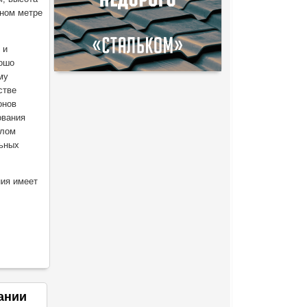
нном метре
 и
рошо
му
стве
онов
ования
елом
льных
ния имеет
ании