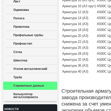
Арматура 10 (А3 бух)
А500С
Це
Лист
Арматура 10 (А3 прут)
А500С
Це
Оцинковка
Арматура 12 (А3)
А500С
Це
Арматура 14 (А3)
А500С
Це
Полоса
Арматура 16 (А3)
А500С
Це
Проволока
Арматура 18 (А3)
А500С
Це
Профильные трубы
Арматура 20 (А3)
А500С
Це
Арматура 22 (А3)
А500С
Це
Профнастил
Арматура 25 (А3)
А500С
Це
Сетка
Арматура 28 (А3)
А500С
Це
Арматура 32 (А3)
А500С
Це
Швеллер
Арматура 36 (А3)
А500С
Це
Уголок металлический
Арматура 40 (А3)
А500С
Це
Труба
Справочные данные
Строительная армату
Калькулятор
завода производител
металлопроката
снижена за счет уме
НОВОСТИ
экономии объемов ст