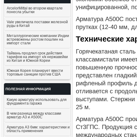
унифицированной, по
ArcelorMittal во втором квартале
понесла убытки
Арматура А500С пост
Vale увеличила поставки железной
руды в Китай
прутках (12-40 мм, дл
Металлургические компании Индии
Технические ха
встревожены ростом пошлин на
импорт стали
Горячекатаная сталь
Тайвань продлил срок действия
тарифов на импорт х/к нержавейки
классамистали имеет
из Китая и Южной Кореи
повышенную прочност
Южная Корея планирует ввести
представлен гладкий
торговые санкции против США
рифленый профиль д
ПОЛЕЗНАЯ ИНФОРМАЦИЯ
отливается с продо
выступами. Стержни 
Какую арматуру использовать для
фундамента гаража
25 м.
В чем разница между классами
арматур А3 и А500С
Арматура А500С прои
Ст3ГПС. Продукция с
Арматура А3 6мм: характеристики и
область применения
международных стан