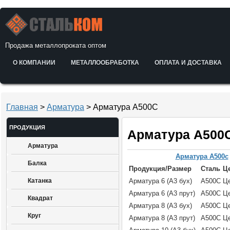
Продажа металлопроката оптом
О КОМПАНИИ
МЕТАЛЛООБРАБОТКА
ОПЛАТА И ДОСТАВКА
Главная
>
Арматура
> Арматура А500С
ПРОДУКЦИЯ
Арматура А500
Арматура
Арматура А500с
Балка
Продукция/Размер
Сталь
Ц
Катанка
Арматура 6 (А3 бух)
А500С
Це
Арматура 6 (А3 прут)
А500С
Це
Квадрат
Арматура 8 (А3 бух)
А500С
Це
Круг
Арматура 8 (А3 прут)
А500С
Це