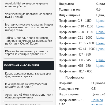
ArcelorMittal во втором квартале
Покрытие
С по
понесла убытки
Толщина в мм
0,5
Vale увеличила поставки железной
Вид и ширина
Цена,
руды в Китай
Профнастил С 8 - 1150
Цена 
Металлургические компании Индии
Профнастил С 10 - 1100
Цена 
встревожены ростом пошлин на
импорт стали
Профнастил С 20 - 1100
Цена 
Профнастил С21 - 1000
Цена 
Тайвань продлил срок действия
тарифов на импорт х/к нержавейки
Профнастил НС 35 - 1000
Цена 
из Китая и Южной Кореи
Профнастил НС 44 - 1000
Цена 
Южная Корея планирует ввести
торговые санкции против США
Профнастил Н57 - 750
Профнастил Н60 - 845
Цена 
ПОЛЕЗНАЯ ИНФОРМАЦИЯ
Профнастил Н75 - 750
Цена 
Профнастил Н114 - 600
Какую арматуру использовать для
фундамента гаража
Профнастил
Покрытие
Оцинков
В чем разница между классами
арматур А3 и А500С
Толщина в мм
0,5
Вид и ширина
Цена, руб
Арматура А3 6мм: характеристики и
область применения
Профнастил С 8 -
Цена по
1150
запросу