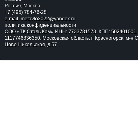
Россия, Москва
+7 (495) 784-76-28
e-mail:
metavto2022@yandex.ru
политика конфиденциальности
ООО «ТК Сталь Ком» ИНН: 7733781573, КПП: 502401001,
1117746836350, Московская область, г. Красногорск, м-н О
Ново-Никольская, д.57