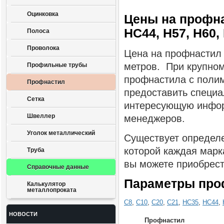
Оцинковка
Цены на профнас
НС44, Н57, Н60,
Полоса
Проволока
Цена на профнастил 
метров. При крупном
Профильные трубы
профнастила с поли
Профнастил
предоставить специа
Сетка
интересующую инфор
Швеллер
менеджеров.
Уголок металлический
Существует определ
которой каждая марк
Труба
вы можете приобрес
Справочные данные
Параметры про
Калькулятор
металлопроката
С8
,
С10
,
С20
,
С21
,
НС35
,
НС44
,
НОВОСТИ
Профнастил