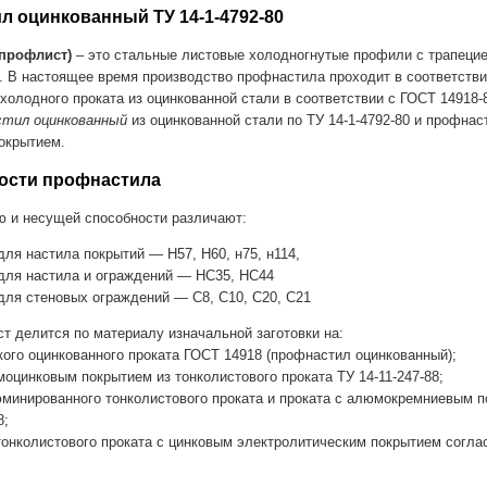
л оцинкованный ТУ 14-1-4792-80
профлист)
– это стальные листовые холодногнутые профили с трапеци
 В настоящее время производство профнастила проходит в соответств
 холодного проката из оцинкованной стали в соответствии с ГОСТ 14918-8
стил оцинкованный
из оцинкованной стали по ТУ 14-1-4792-80 и профнас
окрытием.
ости профнастила
 и несущей способности различают:
для настила покрытий — Н57, Н60, н75, н114,
для настила и ограждений — НС35, НС44
для стеновых ограждений — С8, С10, С20, С21
т делится по материалу изначальной заготовки на:
нкого оцинкованного проката ГОСТ 14918 (профнастил оцинкованный);
моцинковым покрытием из тонколистового проката ТУ 14-11-247-88;
юминированного тонколистового проката и проката с алюмокремниевым 
8;
 тонколистового проката с цинковым электролитическим покрытием соглас