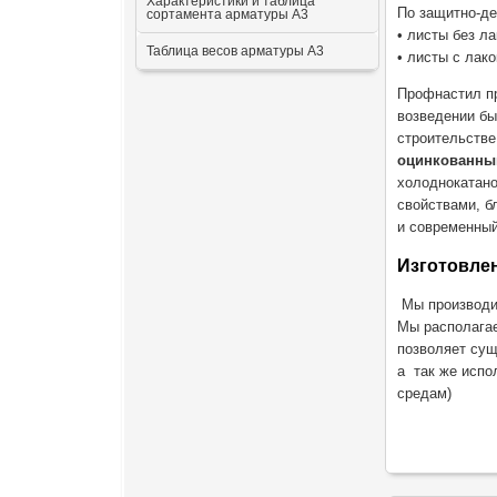
Характеристики и таблица
По защитно-де
сортамента арматуры А3
• листы без ла
Таблица весов арматуры А3
• листы с лак
Профнастил пр
возведении бы
строительстве
оцинкованны
холоднокатано
свойствами, б
и современный
Изготовлен
Мы производим
Мы располагае
позволяет сущ
а так же испо
средам)