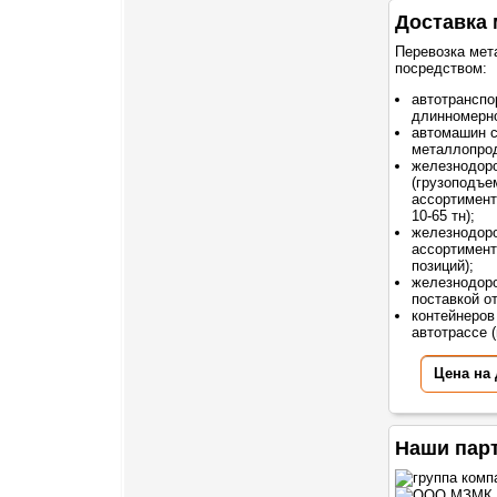
Доставка 
Перевозка мет
посредством:
автотранспо
длинномерно
автомашин 
металлопрод
железнодор
(грузоподъе
ассортимент
10-65 тн);
железнодоро
ассортимент
позиций);
железнодоро
поставкой о
контейнеров
автотрассе (
Цена на
Наши пар