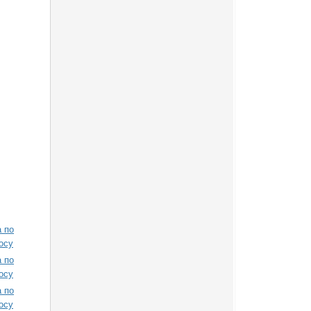
 по
осу
 по
осу
 по
осу