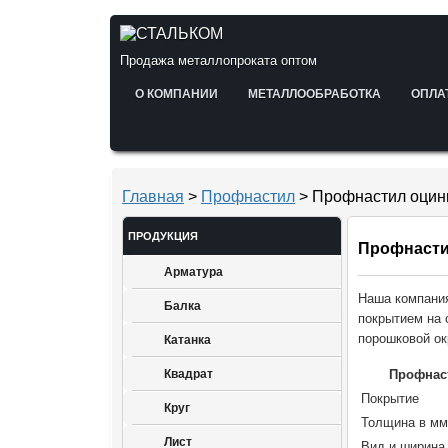
Продажа металлопроката оптом
О КОМПАНИИ
МЕТАЛЛООБРАБОТКА
ОПЛА
Главная
>
Профнастил
> Профнастил оцин
ПРОДУКЦИЯ
Профнасти
Арматура
Наша компани
Балка
покрытием на 
порошковой ок
Катанка
Квадрат
Профнас
Покрытие
Круг
Толщина в мм
Лист
Вид и ширина