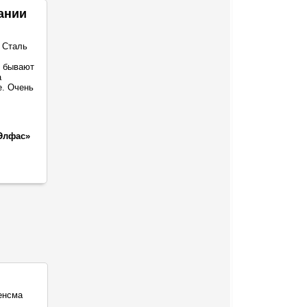
ании
 Сталь
о бывают
а
е. Очень
Элфас»