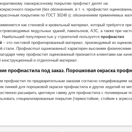
коративному лакокрасочному покрытию профлист делят на:
кокрасочного покрытия (без обозначения, в т. ч. профнастил оцинкованны
окрасочным покрытием по ГОСТ 30246 (с обозначением применяемых мат
именяется как стеновой и кровельный материал, который требуется при
стровозводимых модульных зданий, павильонов, АЗС, а также при част
. Наибольшей популярностью у строителей пользуется
профнастил
й
– это листовой профилированный материал, производимый из оцинков
й стали.
Профнастил оцинкованный
характерен высокими физическими
лагодаря чему профнастил оцинкованный признается клиентами как кач
 конструкционный и отделочный материал.
ие профнастила под заказ. Порошковая окраска профн
 профнастил по предварительным заказам согласно спецификациям за
м линией для порошковой окраски профнастила и других изделий из ме
ественно расширить цветовую гамму для профнастила с полимерным п
льзовать специализированные покрытия (термостойкие, стойкие к агрес