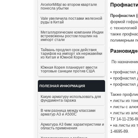
Профнасти
ArcelorMittal во втором квартале
понесла убытки
Профнастил (
Vale увеличила поставки железной
формой гофра.
руды в Китай
с технологией
Металлургические компании Индии
также
профна
встревожены ростом пошлин на
импорт стали
полимерным п
Тайвань продлил срок действия
Разновидн
тарифов на импорт х/к нержавейки
из Китая и Южной Кореи
По назначению
Южная Корея планирует ввести
торговые санкции против США
• профнастил 
• профнастил 
• профнастил 
ПОЛЕЗНАЯ ИНФОРМАЦИЯ
Также профлис
Какую арматуру использовать для
фундамента гаража
• листы из то
• листы с алю
В чем разница между классами
• листы из ал
арматур А3 и А500С
ТУ 14-11-236-8
Арматура А3 6мм: характеристики и
• на листы из
область применения
1-4695-89.