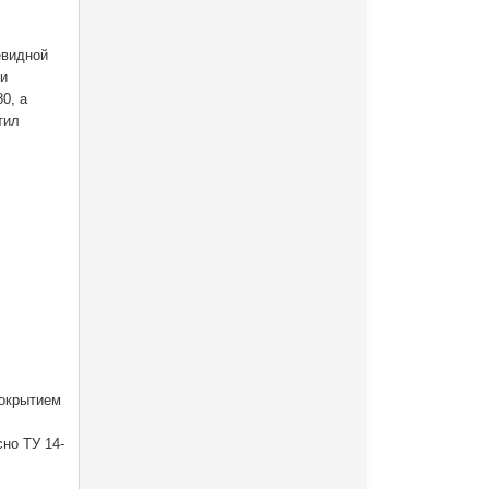
евидной
ии
0, а
тил
покрытием
но ТУ 14-