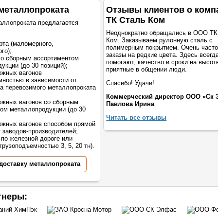
металлопроката
Отзывы клиентов о комп
ТК Сталь Ком
аллопроката предлагается
Неоднократно обращались в ООО ТК
Ком. Заказываем рулонную сталь с
рта (маломерного,
полимерным покрытием. Очень част
го);
заказы на редкие цвета. Здесь всегд
со сборным ассортиментом
помогают, качество и сроки на высот
укции (до 30 позиций);
приятные в общении люди.
ожных вагонов
мностью в зависимости от
Спасибо! Удачи!
а перевозимого металлопроката
Коммерческий директор ООО «Ск 
жных вагонов со сборным
Павлова Ирина
ом металлопродукции (до 30
Читать все отзывы
жных вагонов способом прямой
т заводов-производителей;
 по железной дороге или
грузоподъемностью 3, 5, 20 тн).
 доставку металлопроката
тнеры: