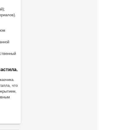
й);
ериалов).
ном
анной
ественный
астила.
казчика.
талла, что
окрытием,
сивным