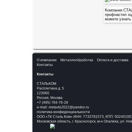
Компания СТАЛ
профнастил о
можете узнать
О компании
Металлообработка
Оплата и доставка
Контакты
Контакты
СТАЛЬКОМ
Расплетина д. 5
123060
Россия, Москва
+7 (495) 784-76-28
e-mail:
metavto2022@yandex.ru
политика конфиденциальности
ООО «ТК Сталь Ком» ИНН: 7733781573, КПП: 502401001
Московская область, г. Красногорск, м-н Опалиха, ул. Но