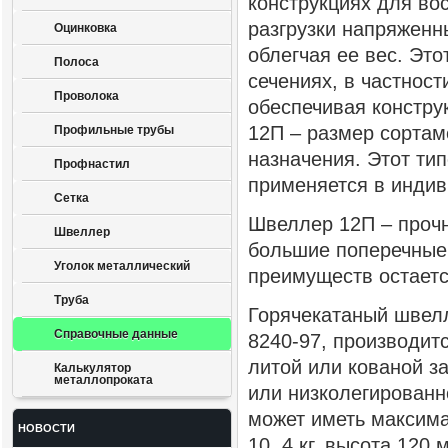
конструкциях для во
разгрузки напряженны
Оцинковка
облегчая ее вес. Эт
Полоса
сечениях, в частност
Проволока
обеспечивая констру
12П – размер сортам
Профильные трубы
назначения. Этот ти
Профнастил
применяется в индив
Сетка
Швеллер 12П – проч
Швеллер
большие поперечные 
Уголок металлический
преимуществ остаетс
Труба
Горячекатаный швел
Справочные данные
8240-97, производит
литой или кованой з
Калькулятор
металлопроката
или низколегированн
может иметь максима
НОВОСТИ
10, 4 кг, высота 120