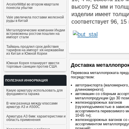
ArcelorMittal во втором квартале
высоту 52 мм и толщ
понесла убытки
изделии имеет толщи
Vale увеличила поставки железной
соответствует 96, 1
руды в Китай
Металлургические компании Индии
встревожены ростом пошлин на
импорт стали
Тайвань продлил срок действия
тарифов на импорт х/к нержавейки
из Китая и Южной Кореи
Южная Корея планирует ввести
Доставка металлопро
торговые санкции против США
Перевозка металлопроката пред
посредством:
ПОЛЕЗНАЯ ИНФОРМАЦИЯ
автотранспорта (маломерного,
длинномерного);
Какую арматуру использовать для
автомашин со сборным ассор
фундамента гаража
металлопродукции (до 30 пози
железнодорожных вагонов
В чем разница между классами
(грузоподъемностью в зависи
арматур А3 и А500С
ассортимента перевозимого м
10-65 тн);
Арматура А3 6мм: характеристики и
железнодорожных вагонов со
область применения
ассортиментом металлопродук
позиций);