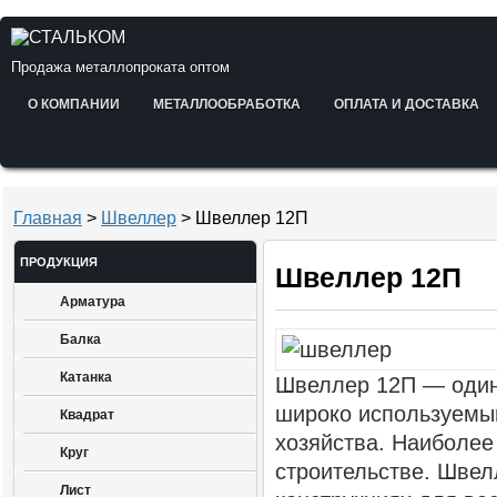
Продажа металлопроката оптом
О КОМПАНИИ
МЕТАЛЛООБРАБОТКА
ОПЛАТА И ДОСТАВКА
Главная
>
Швеллер
> Швеллер 12П
ПРОДУКЦИЯ
Швеллер 12П
Арматура
Балка
Катанка
Швеллер 12П — один
широко используемый
Квадрат
хозяйства. Наиболее
Круг
строительстве. Швел
Лист