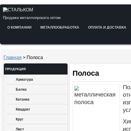
Продажа металлопроката оптом
О КОМПАНИИ
МЕТАЛЛООБРАБОТКА
ОПЛАТА И ДОСТАВКА
Главная
> Полоса
ПРОДУКЦИЯ
Полоса
Арматура
По
Балка
от
Катанка
из
ус
Квадрат
Круг
Хи
ис
Лист