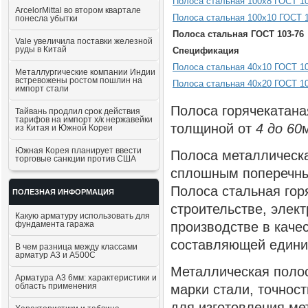
Полоса стальная 100x8 ГОСТ 1
ArcelorMittal во втором квартале
Полоса стальная 100x10 ГОСТ 
понесла убытки
Полоса стальная ГОСТ 103-76
Vale увеличила поставки железной
руды в Китай
Спецификация
Полоса стальная 40x10 ГОСТ 10
Металлургические компании Индии
встревожены ростом пошлин на
Полоса стальная 40x20 ГОСТ 10
импорт стали
Полоса горячекатана
Тайвань продлил срок действия
тарифов на импорт х/к нержавейки
толщиной от
4 до 60
из Китая и Южной Кореи
Южная Корея планирует ввести
Полоса металлическа
торговые санкции против США
сплошным поперечны
Полоса стальная гор
ПОЛЕЗНАЯ ИНФОРМАЦИЯ
строительстве, элек
Какую арматуру использовать для
фундамента гаража
производстве в каче
составляющей единиц
В чем разница между классами
арматур А3 и А500С
Металлическая полос
Арматура А3 6мм: характеристики и
область применения
марки стали, точност
для изготовления ме