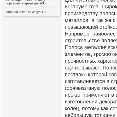
Характеристики и таблица
сортамента арматуры А3
инструментов. Широк
Таблица весов арматуры А3
производству полосы
металлов, а так же 
повышающей стойкос
Например, наиболее
строительстве являе
Полоса металлическа
элементов, громоотв
прочностных характе
оцинковывают. Полос
поставки которой со
изготавливается в с
горячекатаную полос
прокат применяют в 
изготовления декора
колец, потому как с
небольшую толщину н