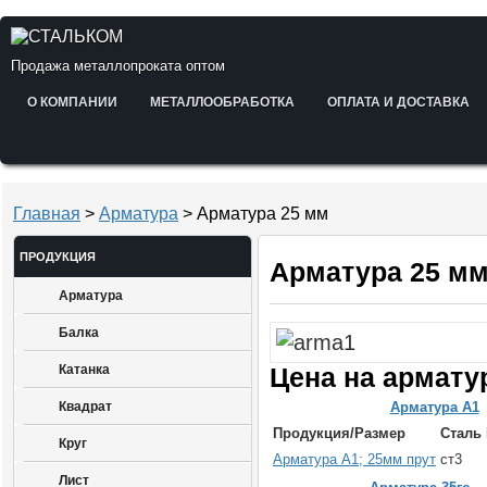
Продажа металлопроката оптом
О КОМПАНИИ
МЕТАЛЛООБРАБОТКА
ОПЛАТА И ДОСТАВКА
Главная
>
Арматура
> Арматура 25 мм
ПРОДУКЦИЯ
Арматура 25 м
Арматура
Балка
Катанка
Цена на армату
Квадрат
Арматура А1
Продукция/Размер
Сталь
Круг
Арматура А1; 25мм прут
ст3
Лист