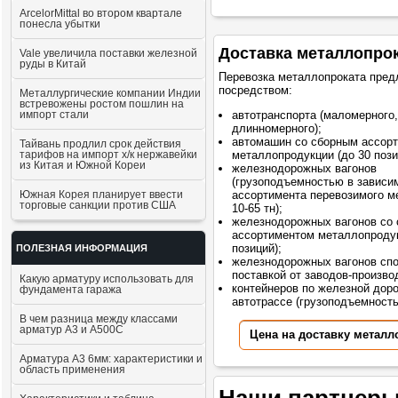
ArcelorMittal во втором квартале
понесла убытки
Доставка металлопро
Vale увеличила поставки железной
руды в Китай
Перевозка металлопроката пред
посредством:
Металлургические компании Индии
встревожены ростом пошлин на
импорт стали
автотранспорта (маломерного,
длинномерного);
автомашин со сборным ассор
Тайвань продлил срок действия
тарифов на импорт х/к нержавейки
металлопродукции (до 30 пози
из Китая и Южной Кореи
железнодорожных вагонов
(грузоподъемностью в зависи
Южная Корея планирует ввести
ассортимента перевозимого м
торговые санкции против США
10-65 тн);
железнодорожных вагонов со
ассортиментом металлопродук
позиций);
ПОЛЕЗНАЯ ИНФОРМАЦИЯ
железнодорожных вагонов сп
поставкой от заводов-произво
Какую арматуру использовать для
контейнеров по железной доро
фундамента гаража
автотрассе (грузоподъемностью
В чем разница между классами
арматур А3 и А500С
Цена на доставку металл
Арматура А3 6мм: характеристики и
область применения