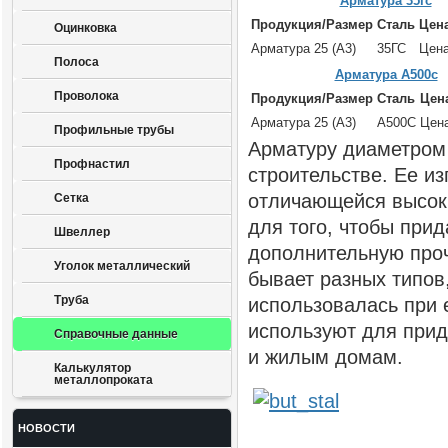
Арматура 35гс
Продукция/Размер
Сталь
Цен
Оцинковка
Арматура 25 (А3)
35ГС
Цена
Полоса
Арматура А500с
Проволока
Продукция/Размер
Сталь
Цен
Арматура 25 (А3)
А500С
Цена
Профильные трубы
Арматуру диаметром
Профнастил
строительстве. Ее из
отличающейся высок
Сетка
для того, чтобы при
Швеллер
дополнительную проч
Уголок металлический
бывает разных типов,
Труба
использовалась при 
используют для при
Справочные данные
и жилым домам.
Калькулятор
металлопроката
НОВОСТИ