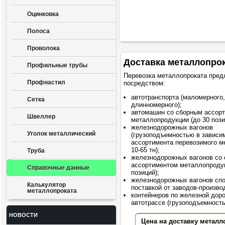
Оцинковка
Полоса
Проволока
Доставка металлопро
Профильные трубы
Перевозка металлопроката пред
Профнастил
посредством:
автотранспорта (маломерного,
Сетка
длинномерного);
автомашин со сборным ассор
Швеллер
металлопродукции (до 30 пози
железнодорожных вагонов
Уголок металлический
(грузоподъемностью в зависи
ассортимента перевозимого м
10-65 тн);
Труба
железнодорожных вагонов со
ассортиментом металлопродук
Справочные данные
позиций);
железнодорожных вагонов сп
Калькулятор
поставкой от заводов-произво
металлопроката
контейнеров по железной доро
автотрассе (грузоподъемностью
НОВОСТИ
Цена на доставку металл