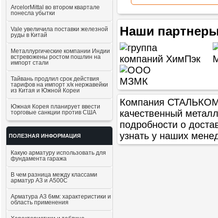
ArcelorMittal во втором квартале
понесла убытки
Наши партнеры
Vale увеличила поставки железной
руды в Китай
Металлургические компании Индии
встревожены ростом пошлин на
импорт стали
Тайвань продлил срок действия
тарифов на импорт х/к нержавейки
из Китая и Южной Кореи
Компания СТАЛЬКОМ п
Южная Корея планирует ввести
качественный метал
торговые санкции против США
подробности о доста
узнать у наших мене
ПОЛЕЗНАЯ ИНФОРМАЦИЯ
Какую арматуру использовать для
фундамента гаража
В чем разница между классами
арматур А3 и А500С
Арматура А3 6мм: характеристики и
область применения