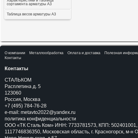
Характеристики и таблица
сортамента арматуры А3
Таблица весов арматуры А3
О компании
Металлообработка
Оплата и доставка
Полезная информ
Контакты
Контакты
СТАЛЬКОМ
Расплетина д. 5
123060
Россия, Москва
+7 (495) 784-76-28
e-mail:
metavto2022@yandex.ru
политика конфиденциальности
ООО «ТК Сталь Ком» ИНН: 7733781573, КПП: 502401001,
1117746836350, Московская область, г. Красногорск, м-н О
Ново-Никольская, д.57