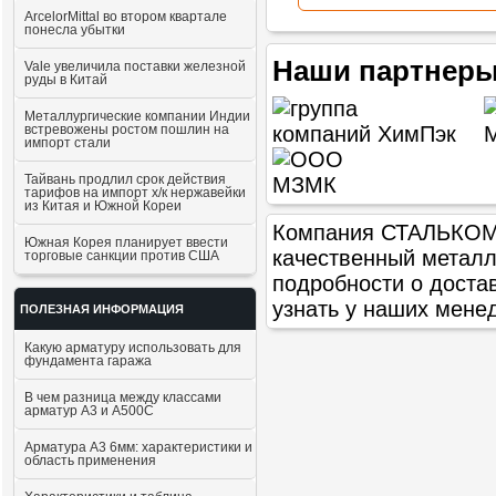
ArcelorMittal во втором квартале
понесла убытки
Наши партнеры
Vale увеличила поставки железной
руды в Китай
Металлургические компании Индии
встревожены ростом пошлин на
импорт стали
Тайвань продлил срок действия
тарифов на импорт х/к нержавейки
из Китая и Южной Кореи
Компания СТАЛЬКОМ п
Южная Корея планирует ввести
качественный метал
торговые санкции против США
подробности о доста
узнать у наших мене
ПОЛЕЗНАЯ ИНФОРМАЦИЯ
Какую арматуру использовать для
фундамента гаража
В чем разница между классами
арматур А3 и А500С
Арматура А3 6мм: характеристики и
область применения