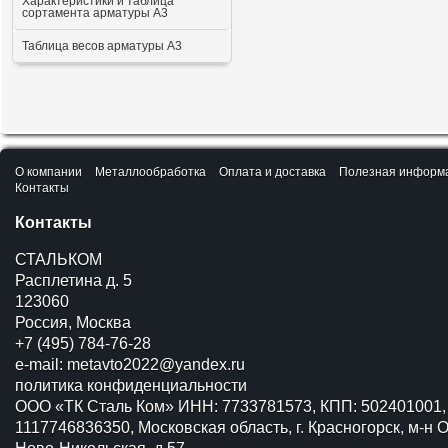
Характеристики и таблица
сортамента арматуры А3
Таблица весов арматуры А3
О компании
Металлообработка
Оплата и доставка
Полезная информ
Контакты
Контакты
СТАЛЬКОМ
Расплетина д. 5
123060
Россия, Москва
+7 (495) 784-76-28
e-mail:
metavto2022@yandex.ru
политика конфиденциальности
ООО «ТК Сталь Ком» ИНН: 7733781573, КПП: 502401001,
1117746836350, Московская область, г. Красногорск, м-н О
Ново-Никольская, д.57