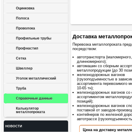
Оцинковка
Полоса
Проволока
Доставка металлопро
Профильные трубы
Перевозка металлопроката пред
Профнастил
посредством:
автотранспорта (маломерного,
Сетка
длинномерного);
автомашин со сборным ассор
Швеллер
металлопродукции (до 30 пози
железнодорожных вагонов
Уголок металлический
(грузоподъемностью в зависи
ассортимента перевозимого м
10-65 тн);
Труба
железнодорожных вагонов со
ассортиментом металлопродук
Справочные данные
позиций);
железнодорожных вагонов сп
Калькулятор
поставкой от заводов-произво
металлопроката
контейнеров по железной доро
автотрассе (грузоподъемностью
НОВОСТИ
Цена на доставку металл