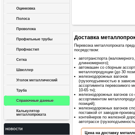
Оцинковка
Полоса
Проволока
Доставка металлопро
Профильные трубы
Перевозка металлопроката пред
Профнастил
посредством:
автотранспорта (маломерного,
Сетка
длинномерного);
автомашин со сборным ассор
Швеллер
металлопродукции (до 30 пози
железнодорожных вагонов
Уголок металлический
(грузоподъемностью в зависи
ассортимента перевозимого м
10-65 тн);
Труба
железнодорожных вагонов со
ассортиментом металлопродук
Справочные данные
позиций);
железнодорожных вагонов сп
Калькулятор
поставкой от заводов-произво
металлопроката
контейнеров по железной доро
автотрассе (грузоподъемностью
НОВОСТИ
Цена на доставку металл