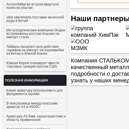
ArcelorMittal во втором квартале
понесла убытки
Наши партнеры
Vale увеличила поставки железной
руды в Китай
Металлургические компании Индии
встревожены ростом пошлин на
импорт стали
Тайвань продлил срок действия
тарифов на импорт х/к нержавейки
из Китая и Южной Кореи
Компания СТАЛЬКОМ п
Южная Корея планирует ввести
качественный метал
торговые санкции против США
подробности о доста
узнать у наших мене
ПОЛЕЗНАЯ ИНФОРМАЦИЯ
Какую арматуру использовать для
фундамента гаража
В чем разница между классами
арматур А3 и А500С
Арматура А3 6мм: характеристики и
область применения