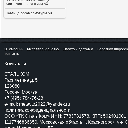
Характеристики и таблица
сортамента арматуры А3
Таблица весов арматуры А3
О компании
Металлообработка
Оплата и доставка
Полезная информ
Контакты
Контакты
СТАЛЬКОМ
Расплетина д. 5
123060
Россия, Москва
+7 (495) 784-76-28
e-mail:
metavto2022@yandex.ru
политика конфиденциальности
ООО «ТК Сталь Ком» ИНН: 7733781573, КПП: 502401001,
1117746836350, Московская область, г. Красногорск, м-н О
Ново-Никольская, д.57