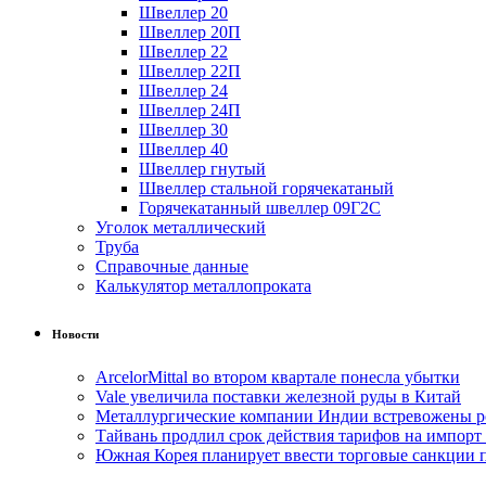
Швеллер 20
Швеллер 20П
Швеллер 22
Швеллер 22П
Швеллер 24
Швеллер 24П
Швеллер 30
Швеллер 40
Швеллер гнутый
Швеллер стальной горячекатаный
Горячекатанный швеллер 09Г2С
Уголок металлический
Труба
Справочные данные
Калькулятор металлопроката
Новости
ArcelorMittal во втором квартале понесла убытки
Vale увеличила поставки железной руды в Китай
Металлургические компании Индии встревожены р
Тайвань продлил срок действия тарифов на импорт
Южная Корея планирует ввести торговые санкции