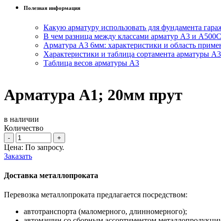
Полезная информация
Какую арматуру использовать для фундамента гара
В чем разница между классами арматур А3 и А500
Арматура А3 6мм: характеристики и область приме
Характеристики и таблица сортамента арматуры А3
Таблица весов арматуры А3
Арматура А1; 20мм прут
в наличии
Количество
-
+
Цена: По запросу.
Заказать
Доставка металлопроката
Перевозка металлопроката предлагается посредством:
автотранспорта (маломерного, длинномерного);
автомашин со сборным ассортиментом металлопродукции 