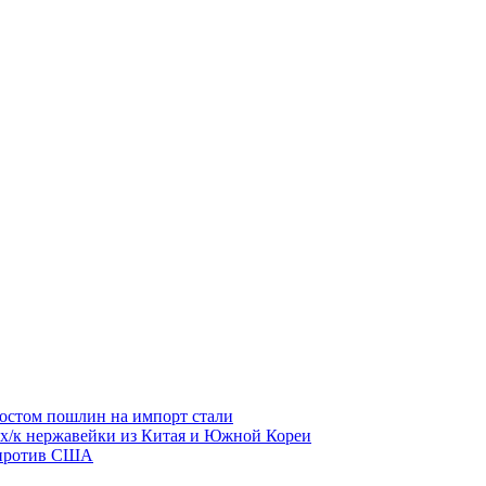
остом пошлин на импорт стали
 х/к нержавейки из Китая и Южной Кореи
 против США