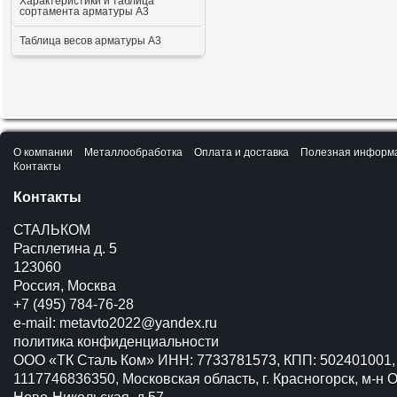
Характеристики и таблица
сортамента арматуры А3
Таблица весов арматуры А3
О компании
Металлообработка
Оплата и доставка
Полезная информ
Контакты
Контакты
СТАЛЬКОМ
Расплетина д. 5
123060
Россия, Москва
+7 (495) 784-76-28
e-mail:
metavto2022@yandex.ru
политика конфиденциальности
ООО «ТК Сталь Ком» ИНН: 7733781573, КПП: 502401001,
1117746836350, Московская область, г. Красногорск, м-н О
Ново-Никольская, д.57