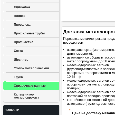
Оцинковка
Полоса
Проволока
Доставка металлопро
Профильные трубы
Перевозка металлопроката пред
Профнастил
посредством:
автотранспорта (маломерного,
Сетка
длинномерного);
автомашин со сборным ассор
Швеллер
металлопродукции (до 30 пози
железнодорожных вагонов
Уголок металлический
(грузоподъемностью в зависи
ассортимента перевозимого м
10-65 тн);
Труба
железнодорожных вагонов со
ассортиментом металлопродук
Справочные данные
позиций);
железнодорожных вагонов сп
Калькулятор
поставкой от заводов-произво
металлопроката
контейнеров по железной доро
автотрассе (грузоподъемностью
НОВОСТИ
Цена на доставку металл