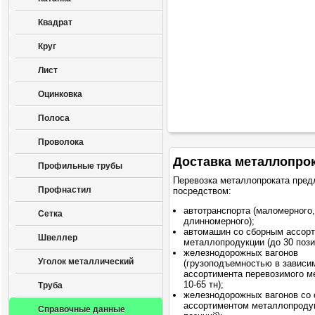
Квадрат
Круг
Лист
Оцинковка
Полоса
Проволока
Доставка металлопро
Профильные трубы
Перевозка металлопроката пред
Профнастил
посредством:
автотранспорта (маломерного,
Сетка
длинномерного);
автомашин со сборным ассор
Швеллер
металлопродукции (до 30 пози
железнодорожных вагонов
Уголок металлический
(грузоподъемностью в зависи
ассортимента перевозимого м
10-65 тн);
Труба
железнодорожных вагонов со
ассортиментом металлопродук
Справочные данные