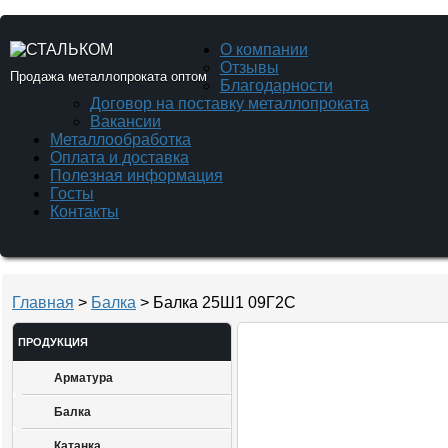
О компании
Отзывы
Продажа металлопроката оптом
Благодарности
Договор на поставку металлопроката
Вакансии
Металлообработка
Оплата и доставка
Полезная информация
Госты
Контакты
Главная
>
Балка
> Балка 25Ш1 09Г2С
ПРОДУКЦИЯ
Арматура
Балка
Катанка