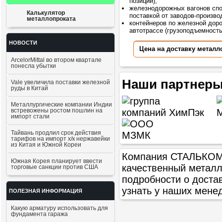
позиций);
железнодорожных вагонов сп
Калькулятор
поставкой от заводов-произво
металлопроката
контейнеров по железной доро
автотрассе (грузоподъемностью
НОВОСТИ
Цена на доставку металл
ArcelorMittal во втором квартале
понесла убытки
Наши партнеры
Vale увеличила поставки железной
руды в Китай
Металлургические компании Индии
встревожены ростом пошлин на
импорт стали
Тайвань продлил срок действия
тарифов на импорт х/к нержавейки
из Китая и Южной Кореи
Компания СТАЛЬКОМ п
Южная Корея планирует ввести
качественный метал
торговые санкции против США
подробности о доста
узнать у наших мене
ПОЛЕЗНАЯ ИНФОРМАЦИЯ
Какую арматуру использовать для
фундамента гаража