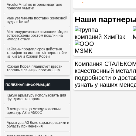
ArcelorMittal во втором квартале
понесла убытки
Наши партнеры
Vale увеличила поставки железной
руды в Китай
Металлургические компании Индии
встревожены ростом пошлин на
импорт стали
Тайвань продлил срок действия
тарифов на импорт х/к нержавейки
из Китая и Южной Кореи
Компания СТАЛЬКОМ п
Южная Корея планирует ввести
качественный метал
торговые санкции против США
подробности о доста
узнать у наших мене
ПОЛЕЗНАЯ ИНФОРМАЦИЯ
Какую арматуру использовать для
фундамента гаража
В чем разница между классами
арматур А3 и А500С
Арматура А3 6мм: характеристики и
область применения