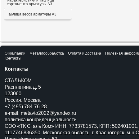
Характеристики и таблица
сортамента арматуры А3
Таблица весов арматуры А3
О компании
Металлообработка
Оплата и доставка
Полезная информ
Контакты
Контакты
СТАЛЬКОМ
Расплетина д. 5
123060
Россия, Москва
+7 (495) 784-76-28
e-mail:
metavto2022@yandex.ru
политика конфиденциальности
ООО «ТК Сталь Ком» ИНН: 7733781573, КПП: 502401001,
1117746836350, Московская область, г. Красногорск, м-н О
Ново-Никольская, д.57