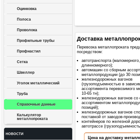
Оцинковка
Полоса
Проволока
Доставка металлопро
Профильные трубы
Перевозка металлопроката пред
Профнастил
посредством:
автотранспорта (маломерного,
Сетка
длинномерного);
автомашин со сборным ассор
Швеллер
металлопродукции (до 30 пози
железнодорожных вагонов
Уголок металлический
(грузоподъемностью в зависи
ассортимента перевозимого м
10-65 тн);
Труба
железнодорожных вагонов со
ассортиментом металлопродук
Справочные данные
позиций);
железнодорожных вагонов сп
Калькулятор
поставкой от заводов-произво
металлопроката
контейнеров по железной доро
автотрассе (грузоподъемностью
НОВОСТИ
Цена на доставку металл