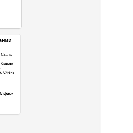
ании
 Сталь
о бывают
а
е. Очень
Элфас»