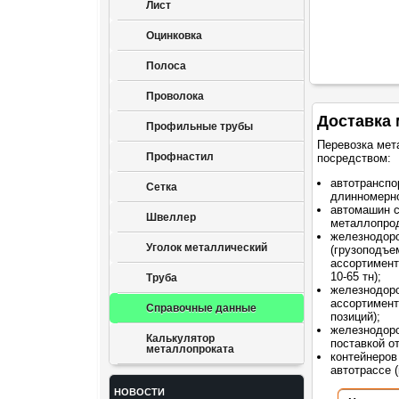
Лист
Оцинковка
Полоса
Проволока
Доставка 
Профильные трубы
Перевозка мет
Профнастил
посредством:
автотранспо
Сетка
длинномерно
автомашин 
Швеллер
металлопрод
железнодор
Уголок металлический
(грузоподъе
ассортимент
10-65 тн);
Труба
железнодоро
ассортимент
Справочные данные
позиций);
железнодоро
Калькулятор
поставкой о
металлопроката
контейнеров
автотрассе (
НОВОСТИ