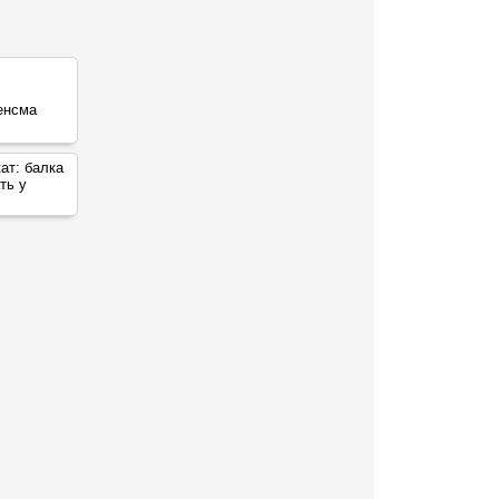
кат:
балка
ть у