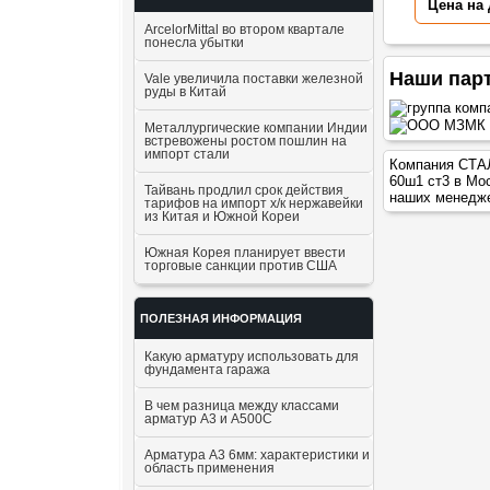
Цена на
ArcelorMittal во втором квартале
понесла убытки
Наши пар
Vale увеличила поставки железной
руды в Китай
Металлургические компании Индии
встревожены ростом пошлин на
импорт стали
Компания СТАЛ
60ш1 ст3
в Мос
Тайвань продлил срок действия
наших менедж
тарифов на импорт х/к нержавейки
из Китая и Южной Кореи
Южная Корея планирует ввести
торговые санкции против США
ПОЛЕЗНАЯ ИНФОРМАЦИЯ
Какую арматуру использовать для
фундамента гаража
В чем разница между классами
арматур А3 и А500С
Арматура А3 6мм: характеристики и
область применения