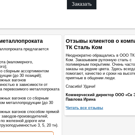
Заказать
металлопроката
Отзывы клиентов о комп
ТК Сталь Ком
аллопроката предлагается
Неоднократно обращались в ООО ТК
Ком. Заказываем рулонную сталь с
рта (маломерного,
полимерным покрытием. Очень част
го);
заказы на редкие цвета. Здесь всегд
со сборным ассортиментом
помогают, качество и сроки на высот
укции (до 30 позиций);
приятные в общении люди.
ожных вагонов
мностью в зависимости от
Спасибо! Удачи!
а перевозимого металлопроката
Коммерческий директор ООО «Ск 
жных вагонов со сборным
Павлова Ирина
ом металлопродукции (до 30
Читать все отзывы
жных вагонов способом прямой
т заводов-производителей;
 по железной дороге или
грузоподъемностью 3, 5, 20 тн).