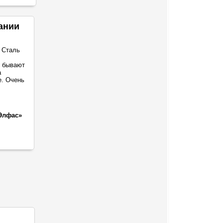
ании
 Сталь
о бывают
а
е. Очень
Элфас»