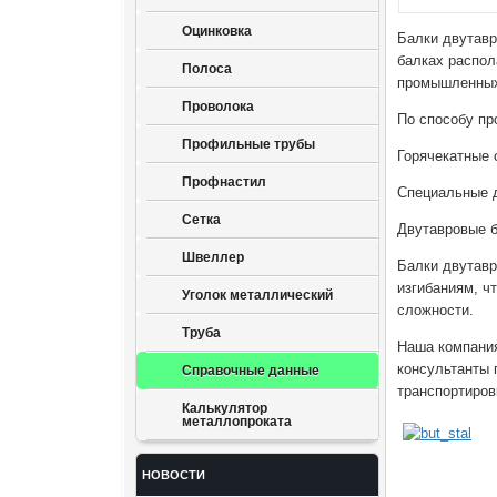
Оцинковка
Балки двутавр
балках распол
Полоса
промышленных,
Проволока
По способу пр
Профильные трубы
Горячекатные 
Профнастил
Специальные 
Сетка
Двутавровые б
Швеллер
Балки двутав
изгибаниям, ч
Уголок металлический
сложности.
Труба
Наша компания
консультанты 
Справочные данные
транспортиров
Калькулятор
металлопроката
НОВОСТИ