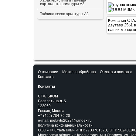
Характеристики и таблица
сортамента арматуры А3
Таблица весов арматуры А3
Компания СТАЛ
двутавр 25б1
в
наших менедж
О компании
Металлообработка
Оплата и доставка
Контакты
Контакты
СТАЛЬКОМ
Расплетина д. 5
123060
Россия, Москва
+7 (495) 784-76-28
e-mail:
metavto2022@yandex.ru
политика конфиденциальности
ООО «ТК Сталь Ком» ИНН: 7733781573, КПП: 502401001
Московская область, г. Красногорск, м-н Опалиха, ул. Но