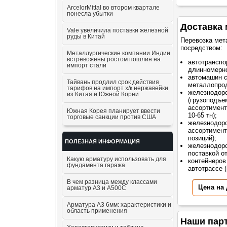
ArcelorMittal во втором квартале
понесла убытки
Доставка 
Vale увеличила поставки железной
руды в Китай
Перевозка мет
посредством:
Металлургические компании Индии
встревожены ростом пошлин на
автотранспо
импорт стали
длинномерно
автомашин 
Тайвань продлил срок действия
металлопрод
тарифов на импорт х/к нержавейки
железнодор
из Китая и Южной Кореи
(грузоподъе
ассортимент
Южная Корея планирует ввести
10-65 тн);
торговые санкции против США
железнодоро
ассортимент
позиций);
ПОЛЕЗНАЯ ИНФОРМАЦИЯ
железнодоро
поставкой о
Какую арматуру использовать для
контейнеров
фундамента гаража
автотрассе (
В чем разница между классами
Цена на
арматур А3 и А500С
Арматура А3 6мм: характеристики и
область применения
Наши пар