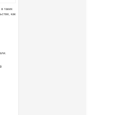
 в таких
ьстве, как
али.
й