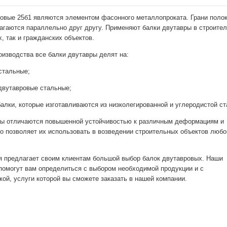
овые 25б1 являются элементом фасонного металлопроката. Грани полок
агаются параллельно друг другу. Применяют балки двутавры в строител
 так и гражданских объектов.
оизводства все балки двутавры делят на:
стальные;
двутавровые стальные;
алки, которые изготавливаются из низколегированной и углеродистой ст
ры отличаются повышенной устойчивостью к различным деформациям и
то позволяет их использовать в возведении строительных объектов любо
 предлагает своим клиентам большой выбор балок двутавровых. Наши
помогут вам определиться с выбором необходимой продукции и с
кой, услуги которой вы сможете заказать в нашей компании.