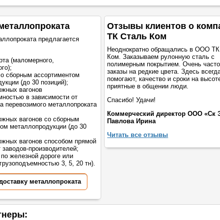
металлопроката
Отзывы клиентов о комп
ТК Сталь Ком
аллопроката предлагается
Неоднократно обращались в ООО ТК
Ком. Заказываем рулонную сталь с
рта (маломерного,
полимерным покрытием. Очень част
го);
заказы на редкие цвета. Здесь всегд
со сборным ассортиментом
помогают, качество и сроки на высот
укции (до 30 позиций);
приятные в общении люди.
ожных вагонов
мностью в зависимости от
Спасибо! Удачи!
а перевозимого металлопроката
Коммерческий директор ООО «Ск 
жных вагонов со сборным
Павлова Ирина
ом металлопродукции (до 30
Читать все отзывы
жных вагонов способом прямой
т заводов-производителей;
 по железной дороге или
грузоподъемностью 3, 5, 20 тн).
 доставку металлопроката
тнеры: