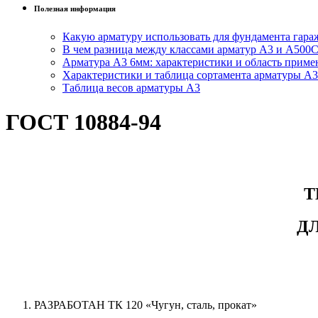
Полезная информация
Какую арматуру использовать для фундамента гара
В чем разница между классами арматур А3 и А500
Арматура А3 6мм: характеристики и область приме
Характеристики и таблица сортамента арматуры А3
Таблица весов арматуры А3
ГОСТ 10884-94
Т
Д
РАЗРАБОТАН ТК 120 «Чугун, сталь, прокат»