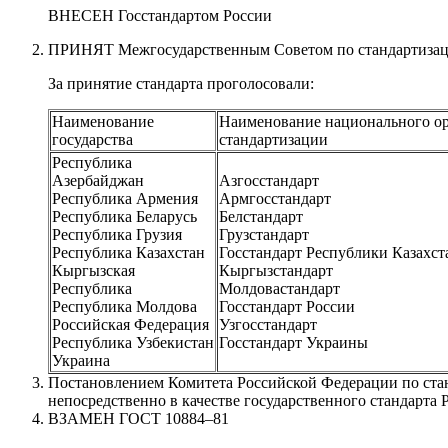
ВНЕСЕН Госстандартом России
ПРИНЯТ Межгосударственным Советом по стандартизации
За принятие стандарта проголосовали:
Наименование
Наименование национального о
государства
стандартизации
Республика
Азербайджан
Азгосстандарт
Республика Армения
Армгосстандарт
Республика Беларусь
Белстандарт
Республика Грузия
Грузстандарт
Республика Казахстан
Госстандарт Республики Казахст
Кыргызская
Кыргызстандарт
Республика
Молдовастандарт
Республика Молдова
Госстандарт России
Российская Федерация
Узгосстандарт
Республика Узбекистан
Госстандарт Украины
Украина
Постановлением Комитета Российской Федерации по стан
непосредственно в качестве государственного стандарта Р
ВЗАМЕН ГОСТ 10884–81