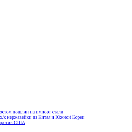
остом пошлин на импорт стали
 х/к нержавейки из Китая и Южной Кореи
 против США