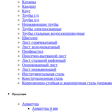
Катанка
Квадрат
Круг
Трубы г/д
Трубы х/д
Нержавеющие трубы
Трубы электросварные
Трубы стальные водогазопроводные
Швеллер
Лист горячекатаный
Лист холоднокатаный
Профнастил
Просечно-вытяжной лист
Лист стальной рифленый
Оцинкованный лист
Лист нержавеющий
Инструментальная сталь
Конструкционная сталь
Коррозионно-стойкая и жаропрочная сталь (нержав
Продукция
Арматура
Арматура 4 мм