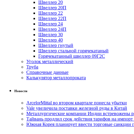
Швеллер 20
Швеллер 20П
Швеллер 22
Швеллер 22П
Швеллер 24
Швеллер 24П
Швеллер 30
Швеллер 40
Швеллер гнутый
Швеллер стальной горячекатаный
Горячекатанный швеллер 09Г2С
Уголок металлический
Труба
Справочные данные
Калькулятор металлопроката
Новости
ArcelorMittal во втором квартале понесла убытки
Vale увеличила поставки железной руды в Китай
Металлургические компании Индии встревожены р
Тайвань продлил срок действия тарифов на импорт
Южная Корея планирует ввести торговые санкции