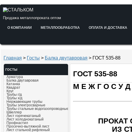
Продажа металлопроката оптом
О КОМПАНИИ
МЕТАЛЛООБРАБОТКА
ОПЛАТА И ДОСТАВКА
Главная
>
Госты
>
Балка двутавровая
> ГОСТ 535-88
ГОСТЫ
ГОСТ 535-88
Арматура
Балка двутавровая
Катанка
М Е Ж Г О С У Д
Квадрат
Круг
Трубы г/д
Трубы х/д
Нержавеющие трубы
Трубы электросварные
Трубы стальные водогазопроводные
Швеллер
Лист горячекатаный
ПРОКАТ
Лист холоднокатаный
Профнастил
Просечно-вытяжной лист
ИЗ С
Лист стальной рифленый