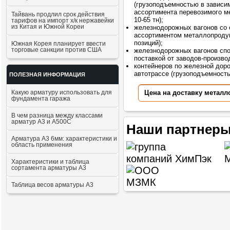
(грузоподъемностью в зависи
ассортимента перевозимого м
Тайвань продлил срок действия
10-65 тн);
тарифов на импорт х/к нержавейки
из Китая и Южной Кореи
железнодорожных вагонов со
ассортиментом металлопродук
позиций);
Южная Корея планирует ввести
торговые санкции против США
железнодорожных вагонов сп
поставкой от заводов-произво
контейнеров по железной доро
автотрассе (грузоподъемностью
ПОЛЕЗНАЯ ИНФОРМАЦИЯ
Цена на доставку металл
Какую арматуру использовать для
фундамента гаража
В чем разница между классами
арматур А3 и А500С
Наши партнеры
Арматура А3 6мм: характеристики и
область применения
Характеристики и таблица
сортамента арматуры А3
Таблица весов арматуры А3