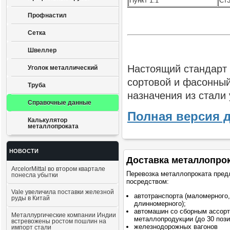
Пункт 1.1
Ст3
Профнастил
Сетка
Швеллер
Настоящий стандарт 
Уголок металлический
сортовой и фасонный
Труба
назначения из стали
Справочные данные
Полная версия 
Калькулятор
металлопроката
НОВОСТИ
Доставка металлопро
ArcelorMittal во втором квартале
Перевозка металлопроката пред
понесла убытки
посредством:
Vale увеличила поставки железной
автотранспорта (маломерного,
руды в Китай
длинномерного);
автомашин со сборным ассор
Металлургические компании Индии
металлопродукции (до 30 пози
встревожены ростом пошлин на
железнодорожных вагонов
импорт стали