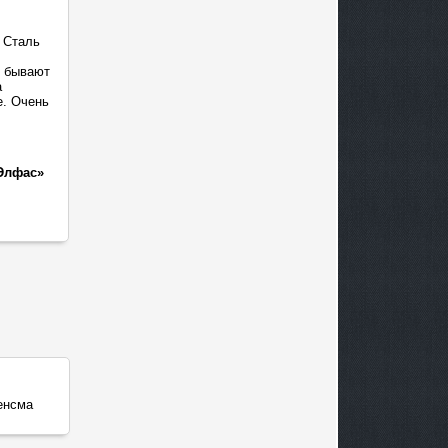
 Сталь
о бывают
а
е. Очень
Элфас»