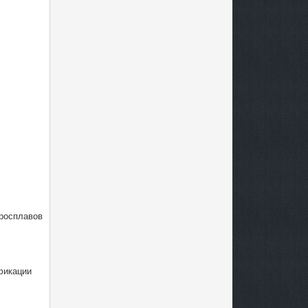
рросплавов
фикации