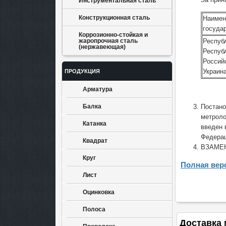
Инструментальная сталь
Конструкционная сталь
Наимен
госуда
Коррозионно-стойкая и
Респуб
жаропрочная сталь
(нержавеющая)
Респуб
Россий
Украин
ПРОДУКЦИЯ
Арматура
Постано
Балка
метроло
Катанка
введен 
Федерац
Квадрат
ВЗАМЕН
Круг
Полная вер
Лист
Оцинковка
Полоса
Доставка 