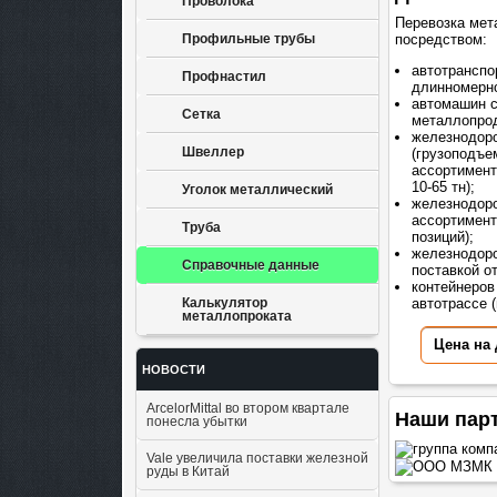
Проволока
Перевозка мет
посредством:
Профильные трубы
автотранспо
Профнастил
длинномерно
автомашин 
Сетка
металлопрод
железнодор
Швеллер
(грузоподъе
ассортимент
10-65 тн);
Уголок металлический
железнодоро
ассортимент
Труба
позиций);
железнодоро
Справочные данные
поставкой о
контейнеров
автотрассе (
Калькулятор
металлопроката
Цена на
НОВОСТИ
ArcelorMittal во втором квартале
Наши пар
понесла убытки
Vale увеличила поставки железной
руды в Китай