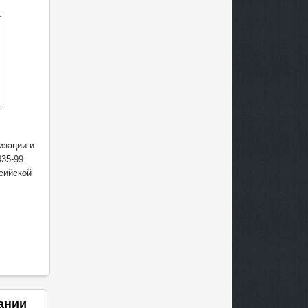
изации и
435-99
сийской
ании