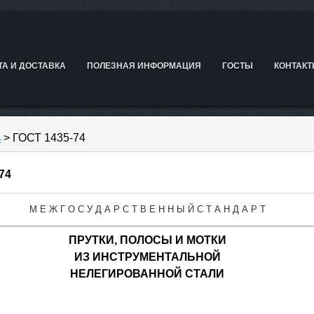
ТА И ДОСТАВКА
ПОЛЕЗНАЯ ИНФОРМАЦИЯ
ГОСТЫ
КОНТАК
ь
> ГОСТ 1435-74
74
М Е Ж Г О С У Д А Р С Т В Е Н Н Ы Й С Т А Н Д А Р Т
ПРУТКИ, ПОЛОСЫ И МОТКИ
ИЗ ИНСТРУМЕНТАЛЬНОЙ
НЕЛЕГИРОВАННОЙ СТАЛИ