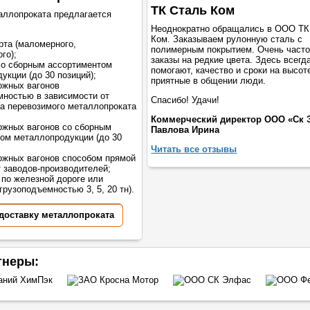
ТК Сталь Ком
аллопроката предлагается
Неоднократно обращались в ООО ТК
Ком. Заказываем рулонную сталь с
рта (маломерного,
полимерным покрытием. Очень част
го);
заказы на редкие цвета. Здесь всегд
со сборным ассортиментом
помогают, качество и сроки на высот
укции (до 30 позиций);
приятные в общении люди.
ожных вагонов
мностью в зависимости от
Спасибо! Удачи!
а перевозимого металлопроката
Коммерческий директор ООО «Ск 
жных вагонов со сборным
Павлова Ирина
ом металлопродукции (до 30
Читать все отзывы
жных вагонов способом прямой
т заводов-производителей;
 по железной дороге или
грузоподъемностью 3, 5, 20 тн).
 доставку металлопроката
тнеры: