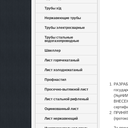
Трубы х/д
Нержавеющие трубы
Трубы электросварные
Трубы стальные
водогазопроводные
Швеллер
Лист горячекатаный
Лист холоднокатаный
Профнастил
РАЗРАБО
Просечно-вытяжной лист
государ
(УкрНИИ
Лист стальной рифленый
ВНЕСЕН 
сертифи
Оцинкованный лист
ПРИНЯТ 
(протоко
Лист нержавеющий
За прин