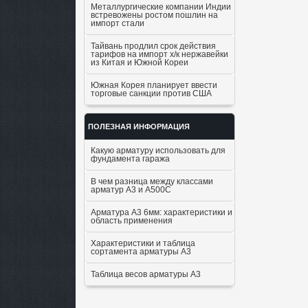
Металлургические компании Индии
встревожены ростом пошлин на
импорт стали
Тайвань продлил срок действия
тарифов на импорт х/к нержавейки
из Китая и Южной Кореи
Южная Корея планирует ввести
торговые санкции против США
ПОЛЕЗНАЯ ИНФОРМАЦИЯ
Какую арматуру использовать для
фундамента гаража
В чем разница между классами
арматур А3 и А500С
Арматура А3 6мм: характеристики и
область применения
Характеристики и таблица
сортамента арматуры А3
Таблица весов арматуры А3