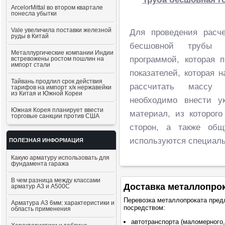
ArcelorMittal во втором квартале
понесла убытки
Vale увеличила поставки железной
Для проведения расч
руды в Китай
бесшовной трубы н
Металлургические компании Индии
программой, которая 
встревожены ростом пошлин на
импорт стали
показателей, которая 
Тайвань продлил срок действия
рассчитать массу 
тарифов на импорт х/к нержавейки
из Китая и Южной Кореи
необходимо внести у
Южная Корея планирует ввести
материал, из которог
торговые санкции против США
сторон, а также общ
используются специал
ПОЛЕЗНАЯ ИНФОРМАЦИЯ
Какую арматуру использовать для
фундамента гаража
В чем разница между классами
Доставка металлопро
арматур А3 и А500С
Перевозка металлопроката пред
Арматура А3 6мм: характеристики и
посредством:
область применения
автотранспорта (маломерного,