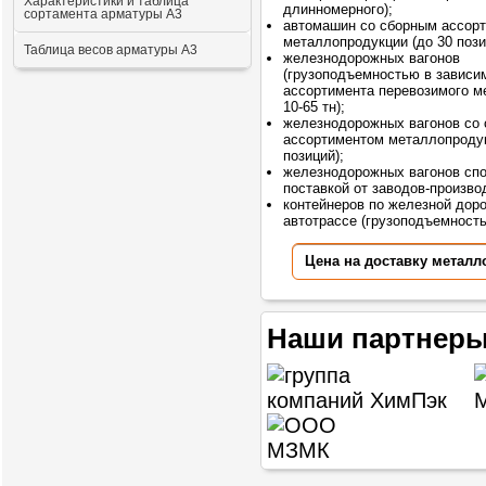
Характеристики и таблица
длинномерного);
сортамента арматуры А3
автомашин со сборным ассор
металлопродукции (до 30 пози
Таблица весов арматуры А3
железнодорожных вагонов
(грузоподъемностью в зависи
ассортимента перевозимого м
10-65 тн);
железнодорожных вагонов со
ассортиментом металлопродук
позиций);
железнодорожных вагонов сп
поставкой от заводов-произво
контейнеров по железной доро
автотрассе (грузоподъемностью
Цена на доставку металл
Наши партнеры