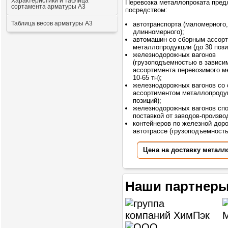
Характеристики и таблица
Перевозка металлопроката пред
сортамента арматуры А3
посредством:
Таблица весов арматуры А3
автотранспорта (маломерного,
длинномерного);
автомашин со сборным ассор
металлопродукции (до 30 пози
железнодорожных вагонов
(грузоподъемностью в зависи
ассортимента перевозимого м
10-65 тн);
железнодорожных вагонов со
ассортиментом металлопродук
позиций);
железнодорожных вагонов сп
поставкой от заводов-произво
контейнеров по железной доро
автотрассе (грузоподъемностью
Цена на доставку металл
Наши партнеры