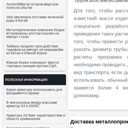
ArcelorMittal во втором квартале
понесла убытки
Для того, чтобы расс
Vale увеличила поставки железной
известной массе изде
руды в Китай
специально разрабо
Металлургические компании Индии
проведения таких расче
встревожены ростом пошлин на
импорт стали
того, чтобы провести 
Тайвань продлил срок действия
указать диаметр трубы
тарифов на импорт х/к нержавейки
из Китая и Южной Кореи
расчеты программа о
Южная Корея планирует ввести
необходимо проводить 
торговые санкции против США
вид транспорта, если д
использовать обычный
ПОЛЕЗНАЯ ИНФОРМАЦИЯ
окажется более 4 ме
Какую арматуру использовать для
фундамента гаража
длинномер.
В чем разница между классами
арматур А3 и А500С
Арматура А3 6мм: характеристики и
область применения
Доставка металлопро