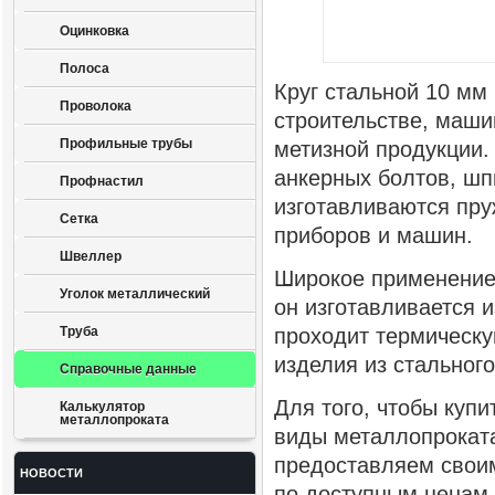
Оцинковка
Полоса
Круг стальной 10 мм
Проволока
строительстве, маши
Профильные трубы
метизной продукции.
анкерных болтов, шп
Профнастил
изготавливаются пру
Сетка
приборов и машин.
Швеллер
Широкое применение 
Уголок металлический
он изготавливается 
Труба
проходит термическу
изделия из стальног
Справочные данные
Для того, чтобы купи
Калькулятор
металлопроката
виды металлопрокат
предоставляем своим
НОВОСТИ
по доступным ценам,