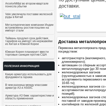
ArcelorMittal во втором квартале
доставки.
понесла убытки
Vale увеличила поставки железной
руды в Китай
Металлургические компании Индии
встревожены ростом пошлин на
импорт стали
Тайвань продлил срок действия
Доставка металлопро
тарифов на импорт х/к нержавейки
из Китая и Южной Кореи
Перевозка металлопроката пред
посредством:
Южная Корея планирует ввести
торговые санкции против США
автотранспорта (маломерного,
длинномерного);
автомашин со сборным ассор
ПОЛЕЗНАЯ ИНФОРМАЦИЯ
металлопродукции (до 30 пози
железнодорожных вагонов
Какую арматуру использовать для
(грузоподъемностью в зависи
фундамента гаража
ассортимента перевозимого м
10-65 тн);
В чем разница между классами
железнодорожных вагонов со
арматур А3 и А500С
ассортиментом металлопродук
позиций);
Арматура А3 6мм: характеристики и
железнодорожных вагонов сп
область применения
поставкой от заводов-произво
контейнеров по железной доро