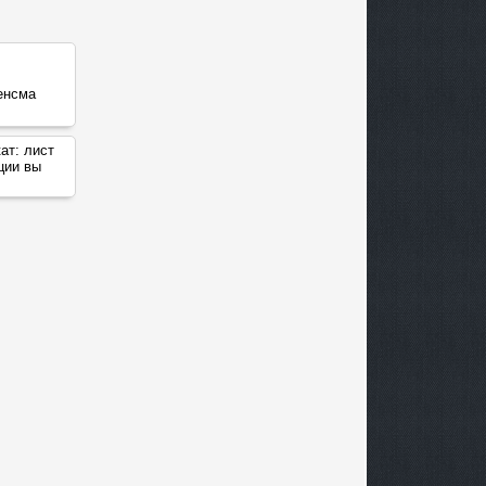
кат:
лист
ции вы