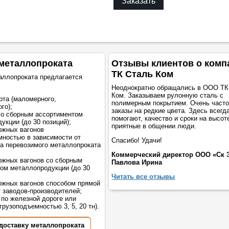
Заказать
металлопроката
Отзывы клиентов о комп
ТК Сталь Ком
аллопроката предлагается
Неоднократно обращались в ООО ТК
Ком. Заказываем рулонную сталь с
рта (маломерного,
полимерным покрытием. Очень част
го);
заказы на редкие цвета. Здесь всегд
со сборным ассортиментом
помогают, качество и сроки на высот
укции (до 30 позиций);
приятные в общении люди.
ожных вагонов
мностью в зависимости от
Спасибо! Удачи!
а перевозимого металлопроката
Коммерческий директор ООО «Ск 
жных вагонов со сборным
Павлова Ирина
ом металлопродукции (до 30
Читать все отзывы
жных вагонов способом прямой
т заводов-производителей;
 по железной дороге или
грузоподъемностью 3, 5, 20 тн).
 доставку металлопроката