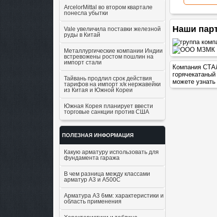
ArcelorMittal во втором квартале
понесла убытки
Наши пар
Vale увеличила поставки железной
руды в Китай
Металлургические компании Индии
встревожены ростом пошлин на
импорт стали
Компания СТАЛ
горячекатаный
Тайвань продлил срок действия
можете узнать
тарифов на импорт х/к нержавейки
из Китая и Южной Кореи
Южная Корея планирует ввести
торговые санкции против США
ПОЛЕЗНАЯ ИНФОРМАЦИЯ
Какую арматуру использовать для
фундамента гаража
В чем разница между классами
арматур А3 и А500С
Арматура А3 6мм: характеристики и
область применения