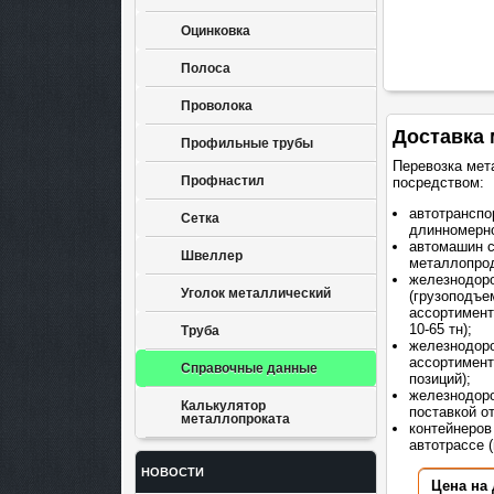
Оцинковка
Полоса
Проволока
Доставка 
Профильные трубы
Перевозка мет
Профнастил
посредством:
автотранспо
Сетка
длинномерно
автомашин 
Швеллер
металлопрод
железнодор
Уголок металлический
(грузоподъе
ассортимент
10-65 тн);
Труба
железнодоро
ассортимент
Справочные данные
позиций);
железнодоро
Калькулятор
поставкой о
металлопроката
контейнеров
автотрассе (
НОВОСТИ
Цена на