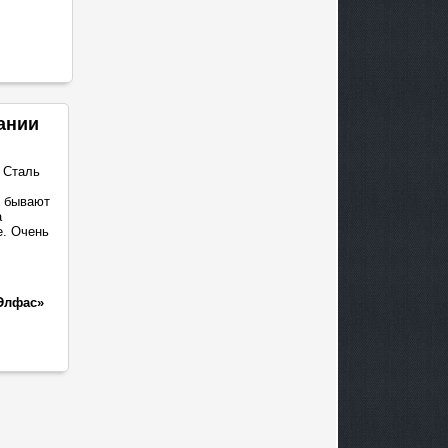
ании
 Сталь
о бывают
а
е. Очень
Элфас»