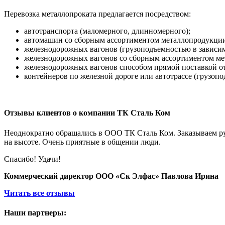
Перевозка металлопроката предлагается посредством:
автотранспорта (маломерного, длинномерного);
автомашин со сборным ассортиментом металлопродукции 
железнодорожных вагонов (грузоподъемностью в зависимо
железнодорожных вагонов со сборным ассортиментом мет
железнодорожных вагонов способом прямой поставкой от
контейнеров по железной дороге или автотрассе (грузопод
Отзывы клиентов о компании ТК Сталь Ком
Неоднократно обращались в ООО ТК Сталь Ком. Заказываем рул
на высоте. Очень приятные в общении люди.
Спасибо! Удачи!
Коммерческий директор ООО «Ск Элфас» Павлова Ирина
Читать все отзывы
Наши партнеры: