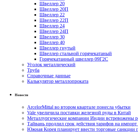
Швеллер 20
Швеллер 20П
Швеллер 22
Швеллер 22П
Швеллер 24
Швеллер 24П
Швеллер 30
Швеллер 40
Швеллер гнутый
Швеллер стальной горячекатаный
Горячекатанный швеллер 09Г2С
Уголок металлический
Труба
Справочные данные
Калькулятор металлопроката
Новости
ArcelorMittal во втором квартале понесла убытки
Vale увеличила поставки железной руды в Китай
Металлургические компании Индии встревожены р
Тайвань продлил срок действия тарифов на импорт
Южная Корея планирует ввести торговые санкции