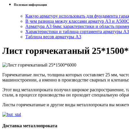
Полезная информация
Какую арматуру использовать для фундамента гара
В чем разница между классами арматур А3 и А500
Арматура А3 6мм: характеристики и область приме
Характеристики и таблица сортамента арматуры А3
Таблица весов арматуры А3
Лист горячекатаный 25*1500*
Горячекатаные листы, толщина которых составляет 25 мм, час
машиностроении, а именно в производстве сварных и клепаны
Этот вид металлопроката получил широкое распространение, т
стали, в процессе производства он проходит специальную обра
Листы горячекатаные и другие виды металлопроката вы может
Доставка металлопроката