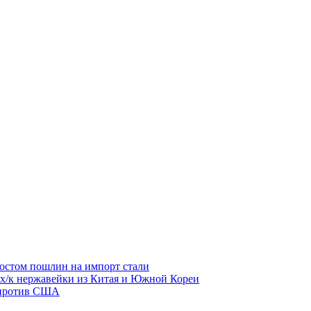
остом пошлин на импорт стали
 х/к нержавейки из Китая и Южной Кореи
 против США