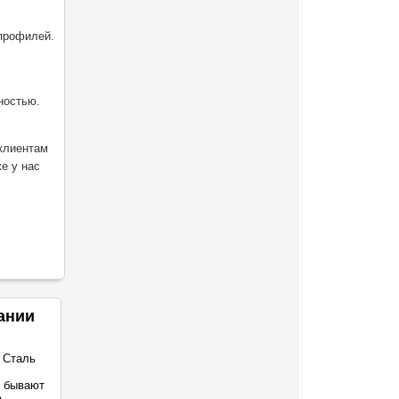
 профилей.
ностью.
клиентам
е у нас
ании
 Сталь
о бывают
а