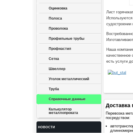
Оцинковка
Лист горячека
Используются 
Полоса
судостроении 
Проволока
Востребованно
Профильные трубы
Изготавливают
Профнастил
Наша компания
качественное 
Сетка
есть услуги до
Швеллер
Уголок металлический
Труба
Справочные данные
Доставка 
Калькулятор
металлопроката
Перевозка мет
посредством:
автотранспо
НОВОСТИ
длинномерно