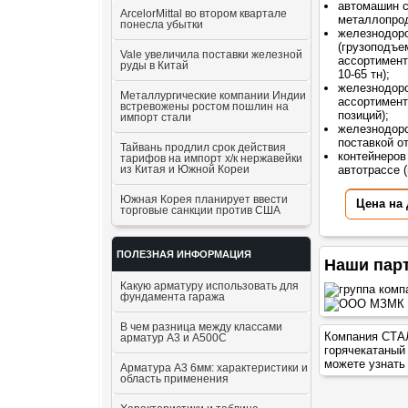
автомашин 
ArcelorMittal во втором квартале
металлопрод
понесла убытки
железнодор
(грузоподъе
Vale увеличила поставки железной
ассортимент
руды в Китай
10-65 тн);
железнодоро
Металлургические компании Индии
ассортимент
встревожены ростом пошлин на
позиций);
импорт стали
железнодоро
поставкой о
Тайвань продлил срок действия
контейнеров
тарифов на импорт х/к нержавейки
из Китая и Южной Кореи
автотрассе (
Южная Корея планирует ввести
Цена на
торговые санкции против США
ПОЛЕЗНАЯ ИНФОРМАЦИЯ
Наши пар
Какую арматуру использовать для
фундамента гаража
В чем разница между классами
Компания СТАЛ
арматур А3 и А500С
горячекатаный
можете узнать
Арматура А3 6мм: характеристики и
область применения