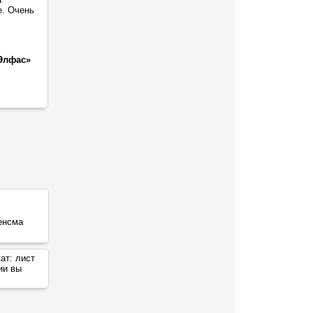
е. Очень
Элфас»
кат:
лист
ии вы