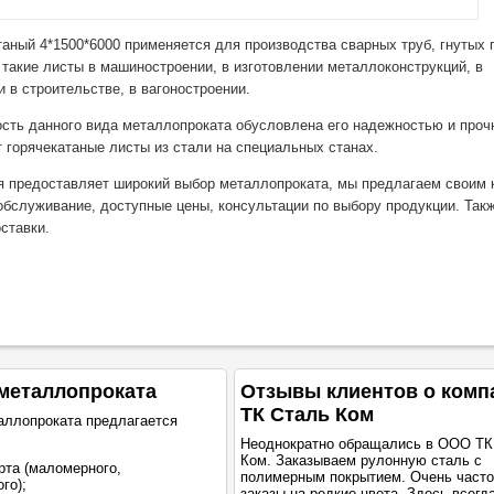
таный 4*1500*6000 применяется для производства сварных труб, гнутых
такие листы в машиностроении, в изготовлении металлоконструкций, в
и в строительстве, в вагоностроении.
сть данного вида металлопроката обусловлена его надежностью и проч
 горячекатаные листы из стали на специальных станах.
 предоставляет широкий выбор металлопроката, мы предлагаем своим 
обслуживание, доступные цены, консультации по выбору продукции. Такж
ставки.
металлопроката
Отзывы клиентов о комп
ТК Сталь Ком
аллопроката предлагается
Неоднократно обращались в ООО ТК
Ком. Заказываем рулонную сталь с
рта (маломерного,
полимерным покрытием. Очень част
го);
заказы на редкие цвета. Здесь всегд