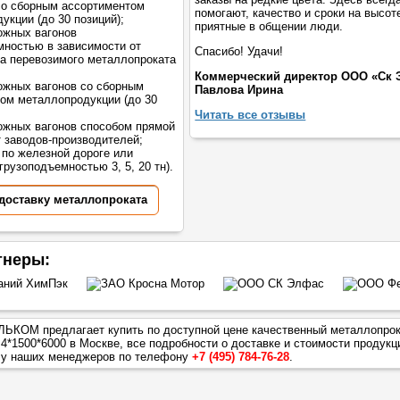
со сборным ассортиментом
помогают, качество и сроки на высот
укции (до 30 позиций);
приятные в общении люди.
ожных вагонов
мностью в зависимости от
Спасибо! Удачи!
а перевозимого металлопроката
Коммерческий директор ООО «Ск 
жных вагонов со сборным
Павлова Ирина
ом металлопродукции (до 30
Читать все отзывы
жных вагонов способом прямой
т заводов-производителей;
 по железной дороге или
грузоподъемностью 3, 5, 20 тн).
 доставку металлопроката
тнеры:
ЬКОМ предлагает купить по доступной цене качественный металлопро
 4*1500*6000
в Москве, все подробности о доставке и стоимости продукц
 у наших менеджеров по телефону
+7 (495) 784-76-28
.