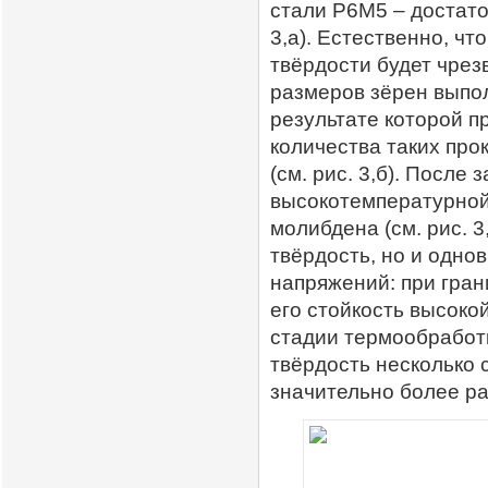
стали Р6М5 – достато
3,а). Естественно, чт
твёрдости будет чрез
размеров зёрен выпол
результате которой п
количества таких про
(см. рис. 3,б). После
высокотемпературной
молибдена (см. рис. 3
твёрдость, но и одно
напряжений: при гра
его стойкость высок
стадии термообработк
твёрдость несколько с
значительно более рав