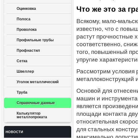
Что же это за гр
Оцинковка
Полоса
Всякому, мало-мальс
известно, что с пов
Проволока
растут прочностные х
Профильные трубы
соответственно, сниж
Профнастил
того, повышенный про
упругие характеристи
Сетка
Рассмотрим условия 
Швеллер
металлоконструкций и
Уголок металлический
Основой для отнесени
Труба
машин и инструмента
Справочные данные
является произведение
площади контакта дву
Калькулятор
металлопроката
относительная скоро
для стальных констр
НОВОСТИ
максимально допусти