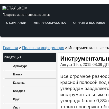
Продажа металлопроката оптом
О КОМПАНИИ
МЕТАЛЛООБРАБОТКА
ОПЛАТА И ДОСТАВКА
Главная
>
Полезная информация
> Инструментальные ст
Инструментальн
ПРОДУКЦИЯ
Август 19th, 2015 08:09 ДП
Арматура
Балка
Все огромное разноо
красной полосой под
Катанка
углерода» разделяется
Квадрат
инструментальным отн
Круг
углерода более 0,8% (
только проверяют общ
Лист