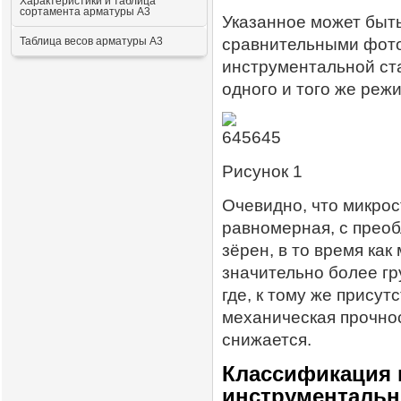
Характеристики и таблица
сортамента арматуры А3
Указанное может быт
сравнительными фот
Таблица весов арматуры А3
инструментальной ста
одного и того же реж
Рисунок
Очевидно, что микрос
равномерная, с преоб
зёрен, в то время как
значительно более гр
где, к тому же присут
механическая прочно
снижается.
Классификация 
инструментальн