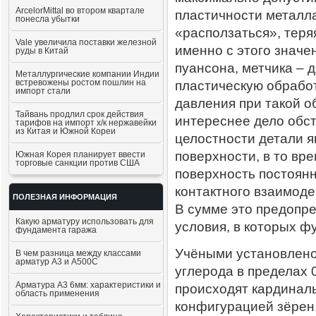
ArcelorMittal во втором квартале
пластичности металла
понесла убытки
«расползаться», теря
Vale увеличила поставки железной
именно с этого значе
руды в Китай
пуансона, метчика – 
Металлургические компании Индии
встревожены ростом пошлин на
пластическую обработ
импорт стали
давления при такой о
Тайвань продлил срок действия
интереснее дело обст
тарифов на импорт х/к нержавейки
из Китая и Южной Кореи
целостности детали я
поверхности, в то вре
Южная Корея планирует ввести
торговые санкции против США
поверхность постоянн
контактного взаимоде
ПОЛЕЗНАЯ ИНФОРМАЦИЯ
В сумме это предопр
Какую арматуру использовать для
условия, в которых ф
фундамента гаража
Учёными установлено
В чем разница между классами
арматур А3 и А500С
углерода в пределах 
Арматура А3 6мм: характеристики и
происходят кардинал
область применения
конфигурацией зёрен