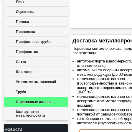
Лист
Оцинковка
Полоса
Проволока
Доставка металлопро
Профильные трубы
Перевозка металлопроката пред
Профнастил
посредством:
автотранспорта (маломерного,
Сетка
длинномерного);
автомашин со сборным ассор
Швеллер
металлопродукции (до 30 пози
железнодорожных вагонов
Уголок металлический
(грузоподъемностью в зависи
ассортимента перевозимого м
Труба
10-65 тн);
железнодорожных вагонов со
ассортиментом металлопродук
Справочные данные
позиций);
железнодорожных вагонов сп
Калькулятор
поставкой от заводов-произво
металлопроката
контейнеров по железной доро
автотрассе (грузоподъемностью
НОВОСТИ