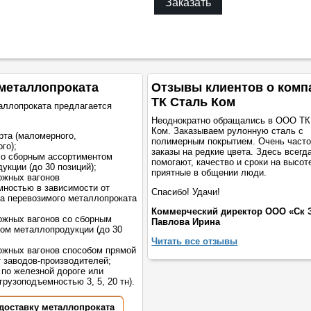
Заказать
металлопроката
Отзывы клиентов о комп
ТК Сталь Ком
аллопроката предлагается
Неоднократно обращались в ООО ТК
Ком. Заказываем рулонную сталь с
рта (маломерного,
полимерным покрытием. Очень част
го);
заказы на редкие цвета. Здесь всегд
со сборным ассортиментом
помогают, качество и сроки на высот
укции (до 30 позиций);
приятные в общении люди.
ожных вагонов
мностью в зависимости от
Спасибо! Удачи!
а перевозимого металлопроката
Коммерческий директор ООО «Ск 
жных вагонов со сборным
Павлова Ирина
ом металлопродукции (до 30
Читать все отзывы
жных вагонов способом прямой
т заводов-производителей;
 по железной дороге или
грузоподъемностью 3, 5, 20 тн).
 доставку металлопроката