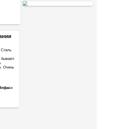
ании
 Сталь
о бывают
а
е. Очень
Элфас»