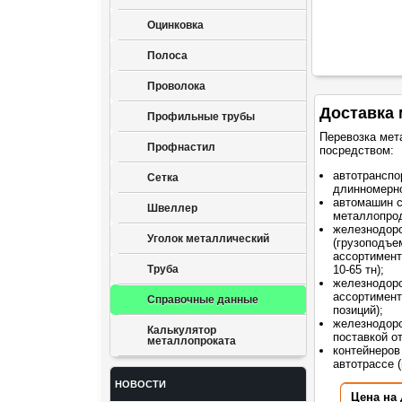
Оцинковка
Полоса
Проволока
Доставка 
Профильные трубы
Перевозка мет
Профнастил
посредством:
автотранспо
Сетка
длинномерно
автомашин 
Швеллер
металлопрод
железнодор
Уголок металлический
(грузоподъе
ассортимент
Труба
10-65 тн);
железнодоро
ассортимент
Справочные данные
позиций);
железнодоро
Калькулятор
поставкой о
металлопроката
контейнеров
автотрассе (
НОВОСТИ
Цена на