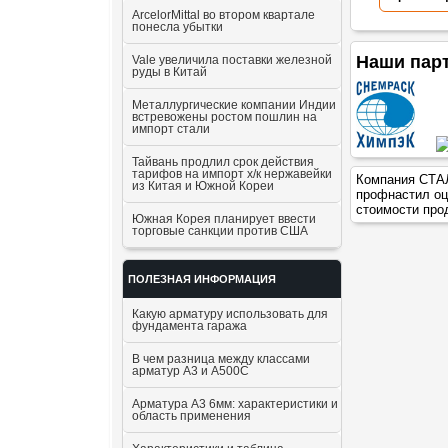
ArcelorMittal во втором квартале
понесла убытки
Наши пар
Vale увеличила поставки железной
руды в Китай
Металлургические компании Индии
встревожены ростом пошлин на
импорт стали
Тайвань продлил срок действия
тарифов на импорт х/к нержавейки
Компания СТАЛ
из Китая и Южной Кореи
профнастил оц
стоимости про
Южная Корея планирует ввести
торговые санкции против США
ПОЛЕЗНАЯ ИНФОРМАЦИЯ
Какую арматуру использовать для
фундамента гаража
В чем разница между классами
арматур А3 и А500С
Арматура А3 6мм: характеристики и
область применения