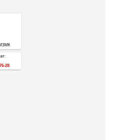
ат:
76-28
.