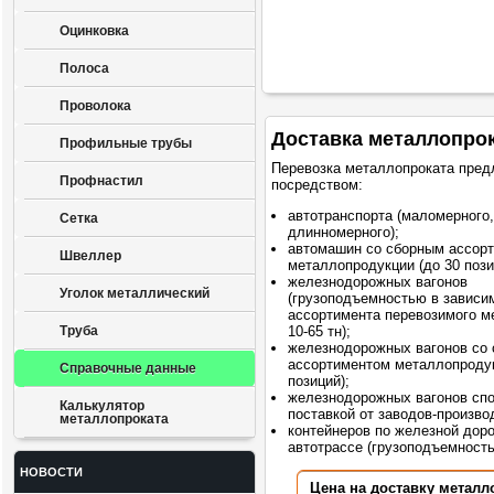
Оцинковка
Полоса
Проволока
Доставка металлопро
Профильные трубы
Перевозка металлопроката пред
Профнастил
посредством:
автотранспорта (маломерного,
Сетка
длинномерного);
автомашин со сборным ассор
Швеллер
металлопродукции (до 30 пози
железнодорожных вагонов
Уголок металлический
(грузоподъемностью в зависи
ассортимента перевозимого м
Труба
10-65 тн);
железнодорожных вагонов со
ассортиментом металлопродук
Справочные данные
позиций);
железнодорожных вагонов сп
Калькулятор
поставкой от заводов-произво
металлопроката
контейнеров по железной доро
автотрассе (грузоподъемностью
НОВОСТИ
Цена на доставку металл