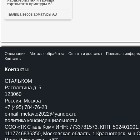
Характеристики и таблица
сортамента арматуры А3
Таблица весов арматуры А3
О компании
Металлообработка
Оплата и доставка
Полезная информ
Контакты
Контакты
СТАЛЬКОМ
Расплетина д. 5
123060
Россия, Москва
+7 (495) 784-76-28
e-mail:
metavto2022@yandex.ru
политика конфиденциальности
ООО «ТК Сталь Ком» ИНН: 7733781573, КПП: 502401001,
1117746836350, Московская область, г. Красногорск, м-н О
Ново-Никольская, д.57