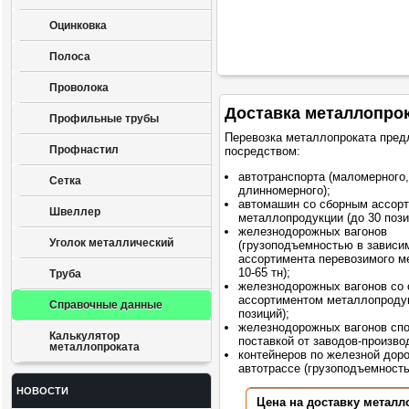
Оцинковка
Полоса
Проволока
Доставка металлопро
Профильные трубы
Перевозка металлопроката пред
Профнастил
посредством:
автотранспорта (маломерного,
Сетка
длинномерного);
автомашин со сборным ассор
Швеллер
металлопродукции (до 30 пози
железнодорожных вагонов
Уголок металлический
(грузоподъемностью в зависи
ассортимента перевозимого м
10-65 тн);
Труба
железнодорожных вагонов со
ассортиментом металлопродук
Справочные данные
позиций);
железнодорожных вагонов сп
Калькулятор
поставкой от заводов-произво
металлопроката
контейнеров по железной доро
автотрассе (грузоподъемностью
НОВОСТИ
Цена на доставку металл