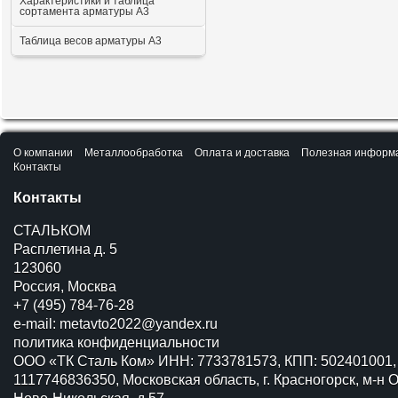
Характеристики и таблица
сортамента арматуры А3
Таблица весов арматуры А3
О компании
Металлообработка
Оплата и доставка
Полезная информ
Контакты
Контакты
СТАЛЬКОМ
Расплетина д. 5
123060
Россия, Москва
+7 (495) 784-76-28
e-mail:
metavto2022@yandex.ru
политика конфиденциальности
ООО «ТК Сталь Ком» ИНН: 7733781573, КПП: 502401001,
1117746836350, Московская область, г. Красногорск, м-н О
Ново-Никольская, д.57