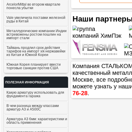
ArcelorMittal во втором квартале
понесла убытки
Наши партнеры
Vale увеличила поставки железной
руды в Китай
Металлургические компании Индии
встревожены ростом пошлин на
импорт стали
Тайвань продлил срок действия
тарифов на импорт х/к нержавейки
из Китая и Южной Кореи
Южная Корея планирует ввести
Компания СТАЛЬКОМ п
торговые санкции против США
качественный метал
Москве, все подробн
ПОЛЕЗНАЯ ИНФОРМАЦИЯ
можете узнать у наш
76-28
.
Какую арматуру использовать для
фундамента гаража
В чем разница между классами
арматур А3 и А500С
Арматура А3 6мм: характеристики и
область применения