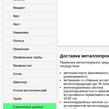
Квадрат
Круг
Лист
Оцинковка
Полоса
Проволока
Доставка металлопро
Профильные трубы
Перевозка металлопроката пред
Профнастил
посредством:
автотранспорта (маломерного,
Сетка
длинномерного);
автомашин со сборным ассор
Швеллер
металлопродукции (до 30 пози
железнодорожных вагонов
Уголок металлический
(грузоподъемностью в зависи
ассортимента перевозимого м
10-65 тн);
Труба
железнодорожных вагонов со
ассортиментом металлопродук
Справочные данные