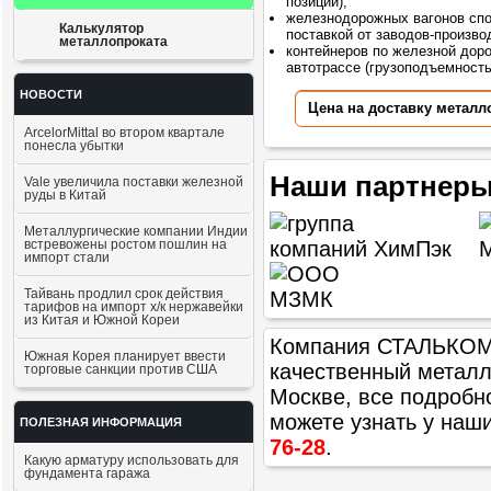
позиций);
железнодорожных вагонов сп
Калькулятор
поставкой от заводов-произво
металлопроката
контейнеров по железной доро
автотрассе (грузоподъемностью
НОВОСТИ
Цена на доставку металл
ArcelorMittal во втором квартале
понесла убытки
Наши партнеры
Vale увеличила поставки железной
руды в Китай
Металлургические компании Индии
встревожены ростом пошлин на
импорт стали
Тайвань продлил срок действия
тарифов на импорт х/к нержавейки
из Китая и Южной Кореи
Компания СТАЛЬКОМ п
Южная Корея планирует ввести
качественный метал
торговые санкции против США
Москве, все подробн
можете узнать у наш
ПОЛЕЗНАЯ ИНФОРМАЦИЯ
76-28
.
Какую арматуру использовать для
фундамента гаража