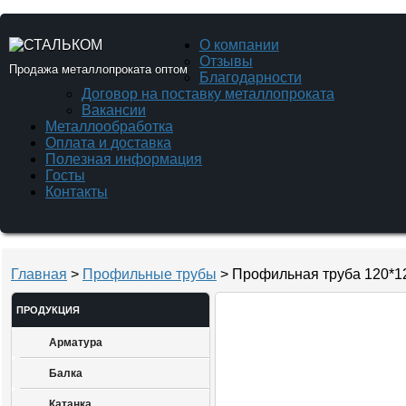
О компании
Отзывы
Продажа металлопроката оптом
Благодарности
Договор на поставку металлопроката
Вакансии
Металлообработка
Оплата и доставка
Полезная информация
Госты
Контакты
Главная
>
Профильные трубы
> Профильная труба 120*1
ПРОДУКЦИЯ
Арматура
Балка
Катанка