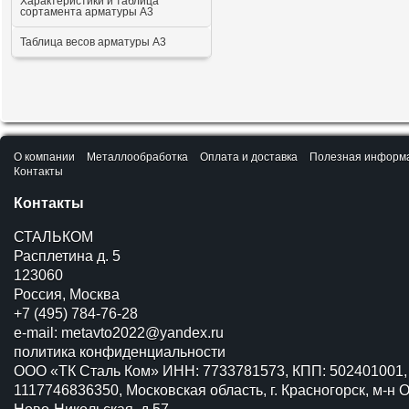
Характеристики и таблица
сортамента арматуры А3
Таблица весов арматуры А3
О компании
Металлообработка
Оплата и доставка
Полезная информ
Контакты
Контакты
СТАЛЬКОМ
Расплетина д. 5
123060
Россия, Москва
+7 (495) 784-76-28
e-mail:
metavto2022@yandex.ru
политика конфиденциальности
ООО «ТК Сталь Ком» ИНН: 7733781573, КПП: 502401001,
1117746836350, Московская область, г. Красногорск, м-н О
Ново-Никольская, д.57