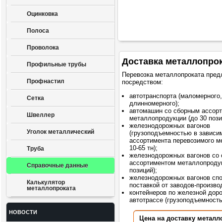
Оцинковка
Полоса
Проволока
Доставка металлопро
Профильные трубы
Перевозка металлопроката пред
Профнастил
посредством:
автотранспорта (маломерного,
Сетка
длинномерного);
автомашин со сборным ассор
Швеллер
металлопродукции (до 30 пози
железнодорожных вагонов
Уголок металлический
(грузоподъемностью в зависи
ассортимента перевозимого м
10-65 тн);
Труба
железнодорожных вагонов со
ассортиментом металлопродук
Справочные данные
позиций);
железнодорожных вагонов сп
Калькулятор
поставкой от заводов-произво
металлопроката
контейнеров по железной доро
автотрассе (грузоподъемностью
НОВОСТИ
Цена на доставку металл