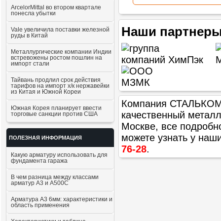
ArcelorMittal во втором квартале
понесла убытки
Наши партнеры
Vale увеличила поставки железной
руды в Китай
Металлургические компании Индии
встревожены ростом пошлин на
импорт стали
Тайвань продлил срок действия
тарифов на импорт х/к нержавейки
из Китая и Южной Кореи
Компания СТАЛЬКОМ п
Южная Корея планирует ввести
качественный метал
торговые санкции против США
Москве, все подробн
можете узнать у наш
ПОЛЕЗНАЯ ИНФОРМАЦИЯ
76-28
.
Какую арматуру использовать для
фундамента гаража
В чем разница между классами
арматур А3 и А500С
Арматура А3 6мм: характеристики и
область применения