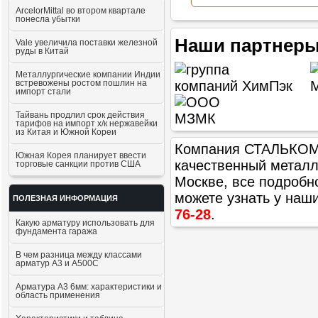
ArcelorMittal во втором квартале
понесла убытки
Наши партнеры
Vale увеличила поставки железной
руды в Китай
Металлургические компании Индии
встревожены ростом пошлин на
импорт стали
Тайвань продлил срок действия
тарифов на импорт х/к нержавейки
из Китая и Южной Кореи
Компания СТАЛЬКОМ п
Южная Корея планирует ввести
качественный метал
торговые санкции против США
Москве, все подробн
можете узнать у наш
ПОЛЕЗНАЯ ИНФОРМАЦИЯ
76-28
.
Какую арматуру использовать для
фундамента гаража
В чем разница между классами
арматур А3 и А500С
Арматура А3 6мм: характеристики и
область применения