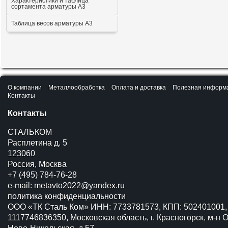
Характеристики и таблица
сортамента арматуры А3
Таблица весов арматуры А3
О компании
Металлообработка
Оплата и доставка
Полезная информ
Контакты
Контакты
СТАЛЬКОМ
Расплетина д. 5
123060
Россия, Москва
+7 (495) 784-76-28
e-mail:
metavto2022@yandex.ru
политика конфиденциальности
ООО «ТК Сталь Ком» ИНН: 7733781573, КПП: 502401001,
1117746836350, Московская область, г. Красногорск, м-н О
Ново-Никольская, д.57