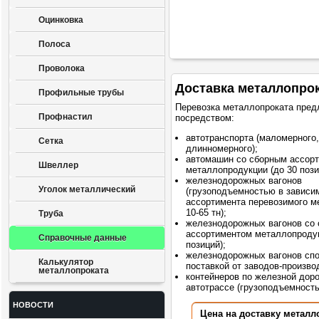
Оцинковка
Полоса
Проволока
Доставка металлопро
Профильные трубы
Перевозка металлопроката пред
Профнастил
посредством:
автотранспорта (маломерного,
Сетка
длинномерного);
автомашин со сборным ассор
Швеллер
металлопродукции (до 30 пози
железнодорожных вагонов
Уголок металлический
(грузоподъемностью в зависи
ассортимента перевозимого м
10-65 тн);
Труба
железнодорожных вагонов со
ассортиментом металлопродук
Справочные данные
позиций);
железнодорожных вагонов сп
Калькулятор
поставкой от заводов-произво
металлопроката
контейнеров по железной доро
автотрассе (грузоподъемностью
НОВОСТИ
Цена на доставку металл