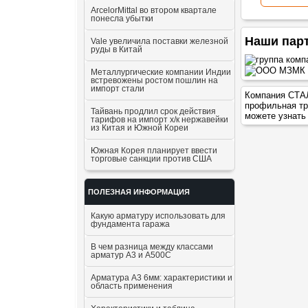
ArcelorMittal во втором квартале
понесла убытки
Наши пар
Vale увеличила поставки железной
руды в Китай
Металлургические компании Индии
встревожены ростом пошлин на
импорт стали
Компания СТАЛ
профильная тр
Тайвань продлил срок действия
можете узнать
тарифов на импорт х/к нержавейки
из Китая и Южной Кореи
Южная Корея планирует ввести
торговые санкции против США
ПОЛЕЗНАЯ ИНФОРМАЦИЯ
Какую арматуру использовать для
фундамента гаража
В чем разница между классами
арматур А3 и А500С
Арматура А3 6мм: характеристики и
область применения