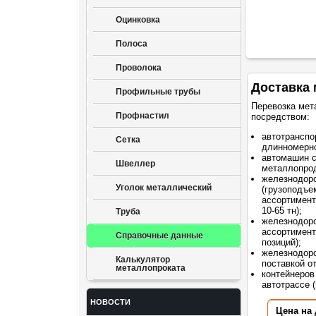
Оцинковка
Полоса
Проволока
Доставка 
Профильные трубы
Перевозка мет
Профнастил
посредством:
автотранспо
Сетка
длинномерно
автомашин 
Швеллер
металлопрод
железнодор
Уголок металлический
(грузоподъе
ассортимент
10-65 тн);
Труба
железнодоро
ассортимент
Справочные данные
позиций);
железнодоро
Калькулятор
поставкой о
металлопроката
контейнеров
автотрассе (
НОВОСТИ
Цена на