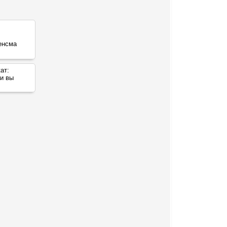
ат:
ии вы