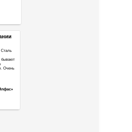
ании
 Сталь
о бывают
а
е. Очень
Элфас»