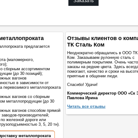
Заказать
металлопроката
Отзывы клиентов о комп
ТК Сталь Ком
аллопроката предлагается
Неоднократно обращались в ООО ТК
Ком. Заказываем рулонную сталь с
рта (маломерного,
полимерным покрытием. Очень част
го);
заказы на редкие цвета. Здесь всегд
со сборным ассортиментом
помогают, качество и сроки на высот
укции (до 30 позиций);
приятные в общении люди.
ожных вагонов
мностью в зависимости от
Спасибо! Удачи!
а перевозимого металлопроката
Коммерческий директор ООО «Ск 
жных вагонов со сборным
Павлова Ирина
ом металлопродукции (до 30
Читать все отзывы
жных вагонов способом прямой
т заводов-производителей;
 по железной дороге или
грузоподъемностью 3, 5, 20 тн).
 доставку металлопроката