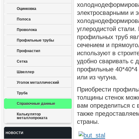
холоднодеформирова
Оцинковка
электросварными и 
Полоса
холоднодеформирова
углеродистой стали
Проволока
профильных труб яв
Профильные трубы
сечением и прямоуго
Профнастил
используют в строите
удобно сваривать с 
Сетка
профильные 40*40*4 
Швеллер
или из чугуна.
Уголок металлический
Приобрести профиль
Труба
толщины стенок мож
Справочные данные
вам определиться с
также предоставляем
Калькулятор
металлопроката
страны.
НОВОСТИ