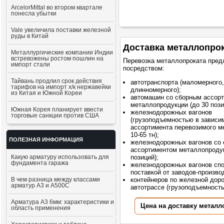
ArcelorMittal во втором квартале
понесла убытки
Vale увеличила поставки железной
руды в Китай
Доставка металлопро
Металлургические компании Индии
встревожены ростом пошлин на
Перевозка металлопроката пред
импорт стали
посредством:
Тайвань продлил срок действия
автотранспорта (маломерного,
тарифов на импорт х/к нержавейки
длинномерного);
из Китая и Южной Кореи
автомашин со сборным ассор
металлопродукции (до 30 пози
Южная Корея планирует ввести
железнодорожных вагонов
торговые санкции против США
(грузоподъемностью в зависи
ассортимента перевозимого м
10-65 тн);
ПОЛЕЗНАЯ ИНФОРМАЦИЯ
железнодорожных вагонов со
ассортиментом металлопродук
Какую арматуру использовать для
позиций);
фундамента гаража
железнодорожных вагонов сп
поставкой от заводов-произво
В чем разница между классами
контейнеров по железной доро
арматур А3 и А500С
автотрассе (грузоподъемностью
Арматура А3 6мм: характеристики и
Цена на доставку металл
область применения