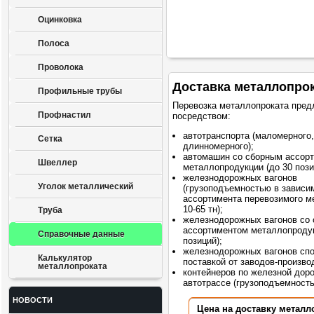
Оцинковка
Полоса
Проволока
Доставка металлопро
Профильные трубы
Перевозка металлопроката пред
Профнастил
посредством:
автотранспорта (маломерного,
Сетка
длинномерного);
автомашин со сборным ассор
Швеллер
металлопродукции (до 30 пози
железнодорожных вагонов
Уголок металлический
(грузоподъемностью в зависи
ассортимента перевозимого м
10-65 тн);
Труба
железнодорожных вагонов со
ассортиментом металлопродук
Справочные данные
позиций);
железнодорожных вагонов сп
Калькулятор
поставкой от заводов-произво
металлопроката
контейнеров по железной доро
автотрассе (грузоподъемностью
НОВОСТИ
Цена на доставку металл