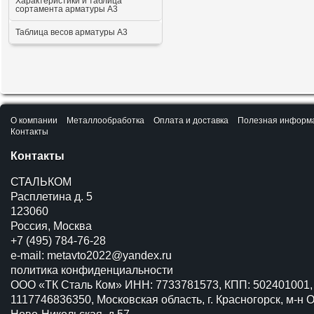
Характеристики и таблица
сортамента арматуры А3
Таблица весов арматуры А3
О компании
Металлообработка
Оплата и доставка
Полезная информ
Контакты
Контакты
СТАЛЬКОМ
Расплетина д. 5
123060
Россия, Москва
+7 (495) 784-76-28
e-mail:
metavto2022@yandex.ru
политика конфиденциальности
ООО «ТК Сталь Ком» ИНН: 7733781573, КПП: 502401001,
1117746836350, Московская область, г. Красногорск, м-н О
Ново-Никольская, д.57