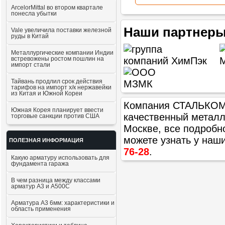
ArcelorMittal во втором квартале
понесла убытки
Наши партнеры
Vale увеличила поставки железной
руды в Китай
Металлургические компании Индии
встревожены ростом пошлин на
импорт стали
Тайвань продлил срок действия
тарифов на импорт х/к нержавейки
из Китая и Южной Кореи
Компания СТАЛЬКОМ п
Южная Корея планирует ввести
качественный метал
торговые санкции против США
Москве, все подробн
можете узнать у наш
ПОЛЕЗНАЯ ИНФОРМАЦИЯ
76-28
.
Какую арматуру использовать для
фундамента гаража
В чем разница между классами
арматур А3 и А500С
Арматура А3 6мм: характеристики и
область применения