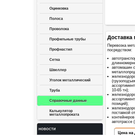
Оцинковка
Полоса
Проволока
Доставка 
Профильные трубы
Перевозка мет
Профнастил
посредством:
автотранспо
Сетка
длинномерно
автомашин 
Швеллер
металлопрод
железнодор
Уголок металлический
(грузоподъе
ассортимент
10-65 тн);
Труба
железнодоро
ассортимент
Справочные данные
позиций);
железнодоро
Калькулятор
поставкой о
металлопроката
контейнеров
автотрассе (
НОВОСТИ
Цена на