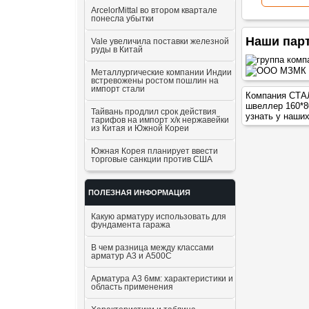
ArcelorMittal во втором квартале
понесла убытки
Наши пар
Vale увеличила поставки железной
руды в Китай
Металлургические компании Индии
встревожены ростом пошлин на
импорт стали
Компания СТАЛ
швеллер 160*8
Тайвань продлил срок действия
узнать у наши
тарифов на импорт х/к нержавейки
из Китая и Южной Кореи
Южная Корея планирует ввести
торговые санкции против США
ПОЛЕЗНАЯ ИНФОРМАЦИЯ
Какую арматуру использовать для
фундамента гаража
В чем разница между классами
арматур А3 и А500С
Арматура А3 6мм: характеристики и
область применения