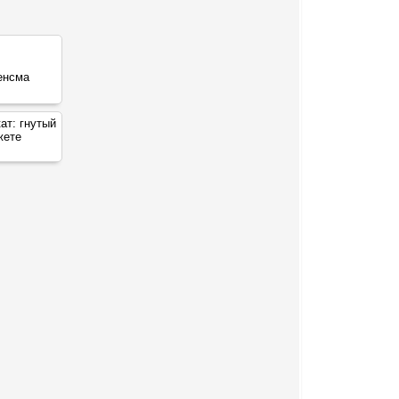
кат:
гнутый
жете