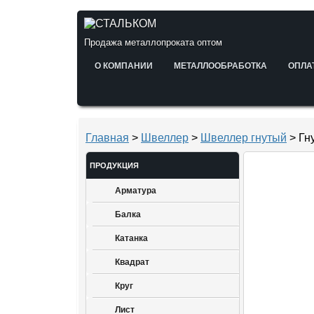
Продажа металлопроката оптом
О КОМПАНИИ
МЕТАЛЛООБРАБОТКА
ОПЛА
Главная
>
Швеллер
>
Швеллер гнутый
> Гн
ПРОДУКЦИЯ
Арматура
Балка
Катанка
Квадрат
Круг
Лист