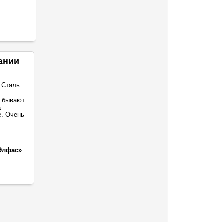
ании
 Сталь
о бывают
а
е. Очень
Элфас»