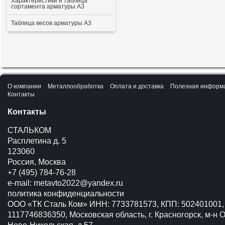
Характеристики и таблица
сортамента арматуры А3
Таблица весов арматуры А3
О компании
Металлообработка
Оплата и доставка
Полезная информ
Контакты
Контакты
СТАЛЬКОМ
Расплетина д. 5
123060
Россия, Москва
+7 (495) 784-76-28
e-mail:
metavto2022@yandex.ru
политика конфиденциальности
ООО «ТК Сталь Ком» ИНН: 7733781573, КПП: 502401001,
1117746836350, Московская область, г. Красногорск, м-н О
Ново-Никольская, д.57