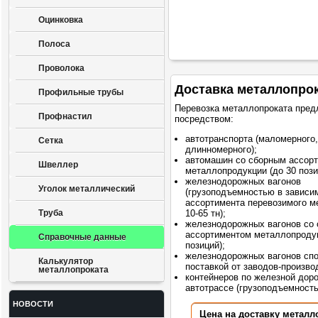
Оцинковка
Полоса
Проволока
Доставка металлопро
Профильные трубы
Перевозка металлопроката пред
Профнастил
посредством:
автотранспорта (маломерного,
Сетка
длинномерного);
автомашин со сборным ассор
Швеллер
металлопродукции (до 30 пози
железнодорожных вагонов
Уголок металлический
(грузоподъемностью в зависи
ассортимента перевозимого м
Труба
10-65 тн);
железнодорожных вагонов со
ассортиментом металлопродук
Справочные данные
позиций);
железнодорожных вагонов сп
Калькулятор
поставкой от заводов-произво
металлопроката
контейнеров по железной доро
автотрассе (грузоподъемностью
НОВОСТИ
Цена на доставку металл