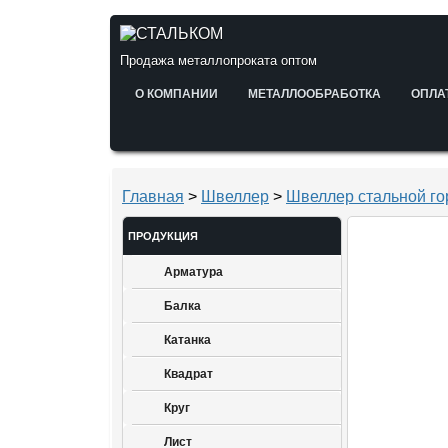
Продажа металлопроката оптом
О КОМПАНИИ
МЕТАЛЛООБРАБОТКА
ОПЛА
Главная
>
Швеллер
>
Швеллер стальной г
ПРОДУКЦИЯ
Арматура
Балка
Катанка
Квадрат
Круг
Лист