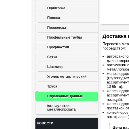
Оцинковка
Полоса
Проволока
Доставка 
Профильные трубы
Перевозка мет
Профнастил
посредством:
автотранспо
Сетка
длинномерно
автомашин 
Швеллер
металлопрод
железнодор
Уголок металлический
(грузоподъе
ассортимент
Труба
10-65 тн);
железнодоро
ассортимент
Справочные данные
позиций);
железнодоро
Калькулятор
поставкой о
металлопроката
контейнеров
автотрассе (
НОВОСТИ
Цена на