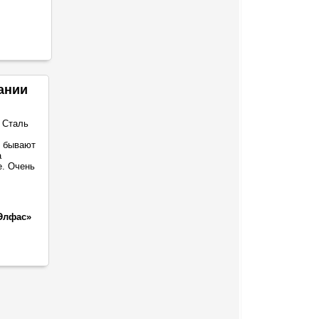
ании
 Сталь
о бывают
а
е. Очень
Элфас»