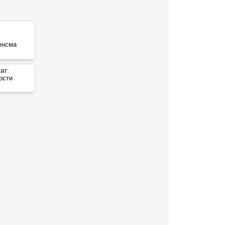
ат:
ости