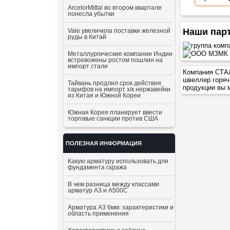
ArcelorMittal во втором квартале
понесла убытки
Наши пар
Vale увеличила поставки железной
руды в Китай
Металлургические компании Индии
встревожены ростом пошлин на
импорт стали
Компания СТАЛ
швеллер горяч
Тайвань продлил срок действия
продукции вы 
тарифов на импорт х/к нержавейки
из Китая и Южной Кореи
Южная Корея планирует ввести
торговые санкции против США
ПОЛЕЗНАЯ ИНФОРМАЦИЯ
Какую арматуру использовать для
фундамента гаража
В чем разница между классами
арматур А3 и А500С
Арматура А3 6мм: характеристики и
область применения