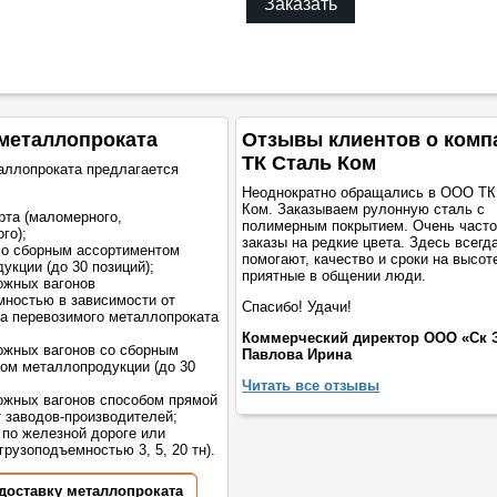
Заказать
металлопроката
Отзывы клиентов о комп
ТК Сталь Ком
аллопроката предлагается
Неоднократно обращались в ООО ТК
Ком. Заказываем рулонную сталь с
рта (маломерного,
полимерным покрытием. Очень част
го);
заказы на редкие цвета. Здесь всегд
со сборным ассортиментом
помогают, качество и сроки на высот
укции (до 30 позиций);
приятные в общении люди.
ожных вагонов
мностью в зависимости от
Спасибо! Удачи!
а перевозимого металлопроката
Коммерческий директор ООО «Ск 
жных вагонов со сборным
Павлова Ирина
ом металлопродукции (до 30
Читать все отзывы
жных вагонов способом прямой
т заводов-производителей;
 по железной дороге или
грузоподъемностью 3, 5, 20 тн).
 доставку металлопроката