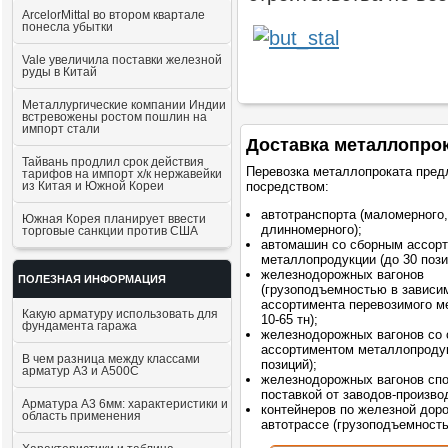
ArcelorMittal во втором квартале
понесла убытки
Vale увеличила поставки железной
руды в Китай
Металлургические компании Индии
встревожены ростом пошлин на
импорт стали
Доставка металлопро
Тайвань продлил срок действия
Перевозка металлопроката пред
тарифов на импорт х/к нержавейки
из Китая и Южной Кореи
посредством:
автотранспорта (маломерного,
Южная Корея планирует ввести
длинномерного);
торговые санкции против США
автомашин со сборным ассор
металлопродукции (до 30 пози
железнодорожных вагонов
ПОЛЕЗНАЯ ИНФОРМАЦИЯ
(грузоподъемностью в зависи
ассортимента перевозимого м
Какую арматуру использовать для
10-65 тн);
фундамента гаража
железнодорожных вагонов со
ассортиментом металлопродук
В чем разница между классами
позиций);
арматур А3 и А500С
железнодорожных вагонов сп
поставкой от заводов-произво
Арматура А3 6мм: характеристики и
контейнеров по железной доро
область применения
автотрассе (грузоподъемностью