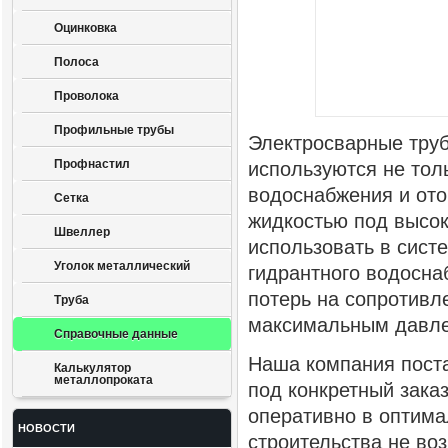
Оцинковка
Полоса
Проволока
Профильные трубы
Электросварные тру
Профнастил
используются не тол
водоснабжения и ото
Сетка
жидкостью под высо
Швеллер
использовать в сист
Уголок металлический
гидрантного водосна
потерь на сопротивле
Труба
максимальным давл
Справочные данные
Наша компания поста
Калькулятор
металлопроката
под конкретный зака
оперативно в оптима
НОВОСТИ
строительства не воз