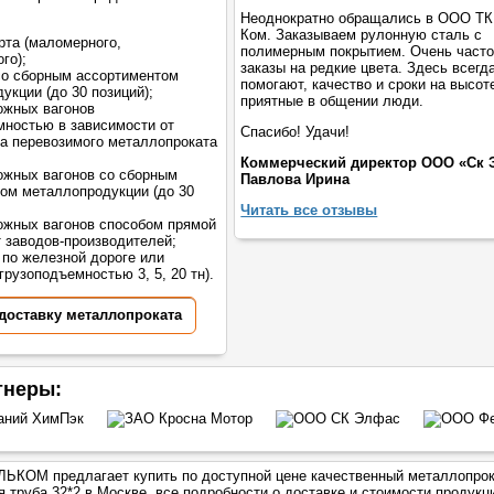
Неоднократно обращались в ООО ТК
Ком. Заказываем рулонную сталь с
рта (маломерного,
полимерным покрытием. Очень част
го);
заказы на редкие цвета. Здесь всегд
со сборным ассортиментом
помогают, качество и сроки на высот
укции (до 30 позиций);
приятные в общении люди.
ожных вагонов
мностью в зависимости от
Спасибо! Удачи!
а перевозимого металлопроката
Коммерческий директор ООО «Ск 
жных вагонов со сборным
Павлова Ирина
ом металлопродукции (до 30
Читать все отзывы
жных вагонов способом прямой
т заводов-производителей;
 по железной дороге или
грузоподъемностью 3, 5, 20 тн).
 доставку металлопроката
тнеры:
ЬКОМ предлагает купить по доступной цене качественный металлопрок
я труба 32*2
в Москве, все подробности о доставке и стоимости продукц