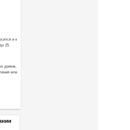
сится и к
до 25
ых домов,
ления или
ании