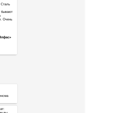
 Сталь
о бывают
а
е. Очень
Элфас»
ат:
ии вы