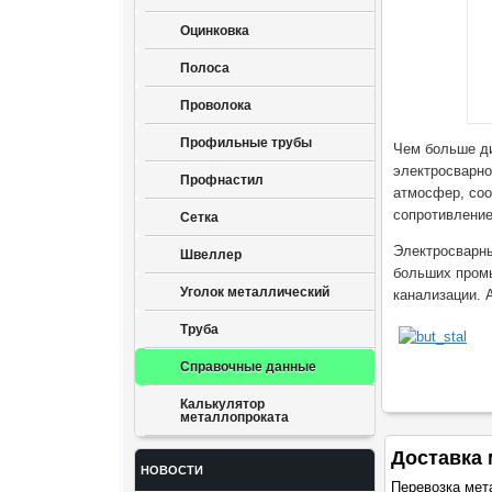
Оцинковка
Полоса
Проволока
Профильные трубы
Чем больше ди
электросварно
Профнастил
атмосфер, соо
сопротивление
Сетка
Электросварны
Швеллер
больших промы
Уголок металлический
канализации. 
Труба
Справочные данные
Калькулятор
металлопроката
Доставка 
НОВОСТИ
Перевозка мет