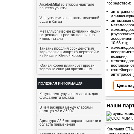
посредством:
ArcelorMittal во втором квартале
понесла убытки
автотранспо
длинномерно
Vale увеличила поставки железной
автомашин 
руды в Китай
металлопрод
железнодор
Металлургические компании Индии
(грузоподъе
встревожены ростом пошлин на
ассортимент
импорт стали
10-65 тн);
железнодоро
Тайвань продлил срок действия
ассортимент
тарифов на импорт х/к нержавейки
из Китая и Южной Кореи
позиций);
железнодоро
поставкой о
Южная Корея планирует ввести
торговые санкции против США
контейнеров
автотрассе (
ПОЛЕЗНАЯ ИНФОРМАЦИЯ
Цена на
Какую арматуру использовать для
фундамента гаража
Наши пар
В чем разница между классами
арматур А3 и А500С
Арматура А3 6мм: характеристики и
область применения
Компания СТАЛ
электросварна