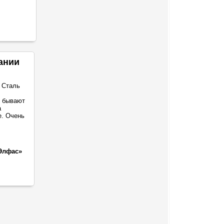
ании
 Сталь
о бывают
а
е. Очень
Элфас»