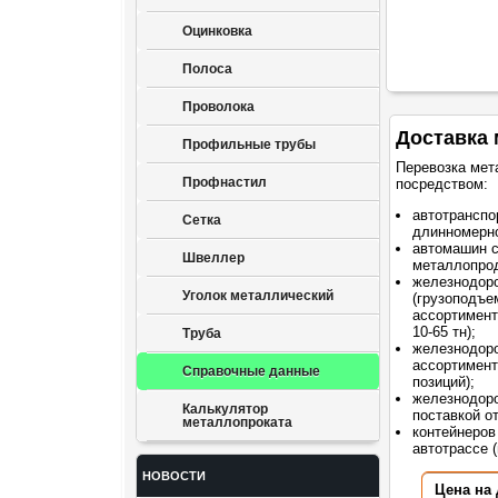
Оцинковка
Полоса
Проволока
Доставка 
Профильные трубы
Перевозка мет
Профнастил
посредством:
автотранспо
Сетка
длинномерно
автомашин 
Швеллер
металлопрод
железнодор
Уголок металлический
(грузоподъе
ассортимент
10-65 тн);
Труба
железнодоро
ассортимент
Справочные данные
позиций);
железнодоро
Калькулятор
поставкой о
металлопроката
контейнеров
автотрассе (
НОВОСТИ
Цена на