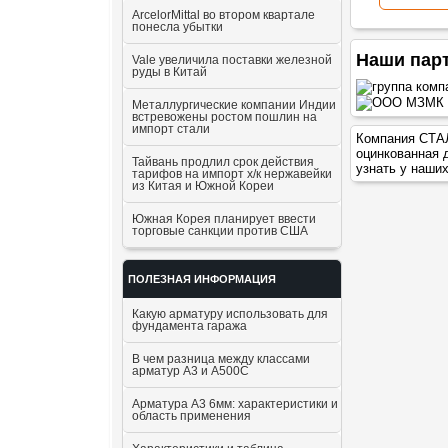
ArcelorMittal во втором квартале
понесла убытки
Наши пар
Vale увеличила поставки железной
руды в Китай
Металлургические компании Индии
встревожены ростом пошлин на
импорт стали
Компания СТАЛ
оцинкованная д
Тайвань продлил срок действия
узнать у наши
тарифов на импорт х/к нержавейки
из Китая и Южной Кореи
Южная Корея планирует ввести
торговые санкции против США
ПОЛЕЗНАЯ ИНФОРМАЦИЯ
Какую арматуру использовать для
фундамента гаража
В чем разница между классами
арматур А3 и А500С
Арматура А3 6мм: характеристики и
область применения