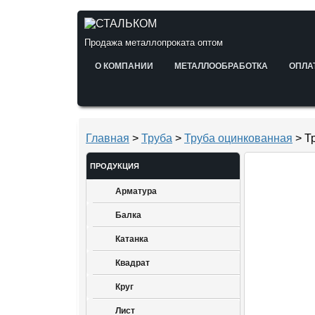
Продажа металлопроката оптом
О КОМПАНИИ
МЕТАЛЛООБРАБОТКА
ОПЛА
Главная
>
Труба
>
Труба оцинкованная
> Т
ПРОДУКЦИЯ
Арматура
Балка
Катанка
Квадрат
Круг
Лист