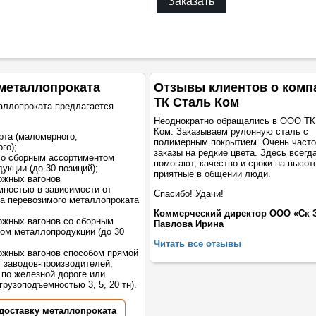
Заказать
металлопроката
Отзывы клиентов о комп
ТК Сталь Ком
аллопроката предлагается
Неоднократно обращались в ООО ТК
Ком. Заказываем рулонную сталь с
рта (маломерного,
полимерным покрытием. Очень част
го);
заказы на редкие цвета. Здесь всегд
со сборным ассортиментом
помогают, качество и сроки на высот
укции (до 30 позиций);
приятные в общении люди.
ожных вагонов
мностью в зависимости от
Спасибо! Удачи!
а перевозимого металлопроката
Коммерческий директор ООО «Ск 
жных вагонов со сборным
Павлова Ирина
ом металлопродукции (до 30
Читать все отзывы
жных вагонов способом прямой
т заводов-производителей;
 по железной дороге или
грузоподъемностью 3, 5, 20 тн).
 доставку металлопроката