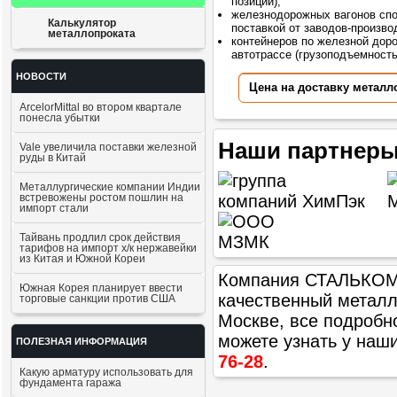
позиций);
железнодорожных вагонов сп
Калькулятор
поставкой от заводов-произво
металлопроката
контейнеров по железной доро
автотрассе (грузоподъемностью
НОВОСТИ
Цена на доставку металл
ArcelorMittal во втором квартале
понесла убытки
Наши партнеры
Vale увеличила поставки железной
руды в Китай
Металлургические компании Индии
встревожены ростом пошлин на
импорт стали
Тайвань продлил срок действия
тарифов на импорт х/к нержавейки
из Китая и Южной Кореи
Компания СТАЛЬКОМ п
Южная Корея планирует ввести
качественный метал
торговые санкции против США
Москве, все подробн
можете узнать у наш
ПОЛЕЗНАЯ ИНФОРМАЦИЯ
76-28
.
Какую арматуру использовать для
фундамента гаража