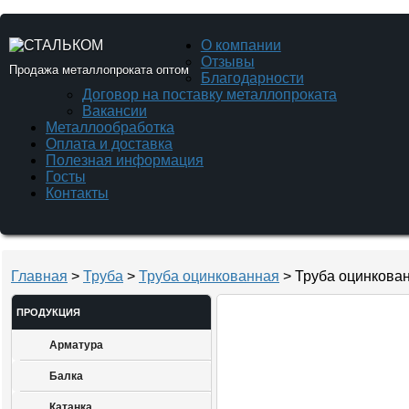
О компании
Отзывы
Продажа металлопроката оптом
Благодарности
Договор на поставку металлопроката
Вакансии
Металлообработка
Оплата и доставка
Полезная информация
Госты
Контакты
Главная
>
Труба
>
Труба оцинкованная
> Труба оцинкован
ПРОДУКЦИЯ
Арматура
Балка
Катанка