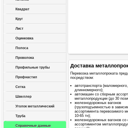
Квадрат
Круг
Лист
Оцинковка
Полоса
Проволока
Доставка металлопро
Профильные трубы
Перевозка металлопроката пред
Профнастил
посредством:
автотранспорта (маломерного,
Сетка
длинномерного);
автомашин со сборным ассор
Швеллер
металлопродукции (до 30 пози
железнодорожных вагонов
Уголок металлический
(грузоподъемностью в зависи
ассортимента перевозимого м
10-65 тн);
Труба
железнодорожных вагонов со
ассортиментом металлопродук
Справочные данные