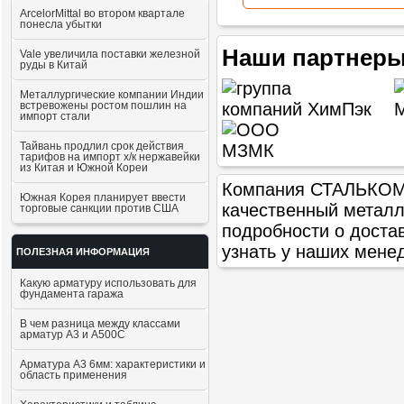
ArcelorMittal во втором квартале
понесла убытки
Наши партнеры
Vale увеличила поставки железной
руды в Китай
Металлургические компании Индии
встревожены ростом пошлин на
импорт стали
Тайвань продлил срок действия
тарифов на импорт х/к нержавейки
из Китая и Южной Кореи
Компания СТАЛЬКОМ п
Южная Корея планирует ввести
качественный метал
торговые санкции против США
подробности о доста
узнать у наших мене
ПОЛЕЗНАЯ ИНФОРМАЦИЯ
Какую арматуру использовать для
фундамента гаража
В чем разница между классами
арматур А3 и А500С
Арматура А3 6мм: характеристики и
область применения