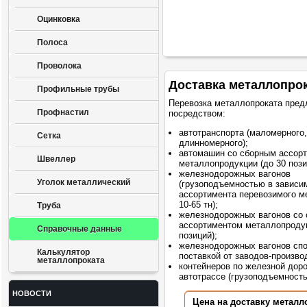
Оцинковка
Полоса
Проволока
Доставка металлопро
Профильные трубы
Перевозка металлопроката пред
Профнастил
посредством:
автотранспорта (маломерного,
Сетка
длинномерного);
автомашин со сборным ассор
Швеллер
металлопродукции (до 30 пози
железнодорожных вагонов
Уголок металлический
(грузоподъемностью в зависи
ассортимента перевозимого м
10-65 тн);
Труба
железнодорожных вагонов со
ассортиментом металлопродук
Справочные данные
позиций);
железнодорожных вагонов сп
Калькулятор
поставкой от заводов-произво
металлопроката
контейнеров по железной доро
автотрассе (грузоподъемностью
НОВОСТИ
Цена на доставку металл