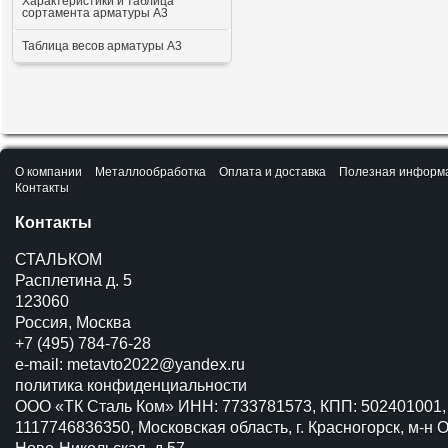
Характеристики и таблица
сортамента арматуры А3
Таблица весов арматуры А3
О компании
Металлообработка
Оплата и доставка
Полезная информ
Контакты
Контакты
СТАЛЬКОМ
Расплетина д. 5
123060
Россия, Москва
+7 (495) 784-76-28
e-mail:
metavto2022@yandex.ru
политика конфиденциальности
ООО «ТК Сталь Ком» ИНН: 7733781573, КПП: 502401001,
1117746836350, Московская область, г. Красногорск, м-н О
Ново-Никольская, д.57